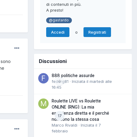
di contenuti in più.
A presto!
@gastardo
o
Accedi
Registrati
Discussioni
s sono
che
888 politiche assurde
federg81
0
· Iniziata il
martedi alle
16:45
Roulette LIVE vs Roulette
ONLINE (RNG): La mia
esperienza diretta e il perché
17
non sono la stessa cosa
Marco Rivaldi
· Iniziata il
7
febbraio