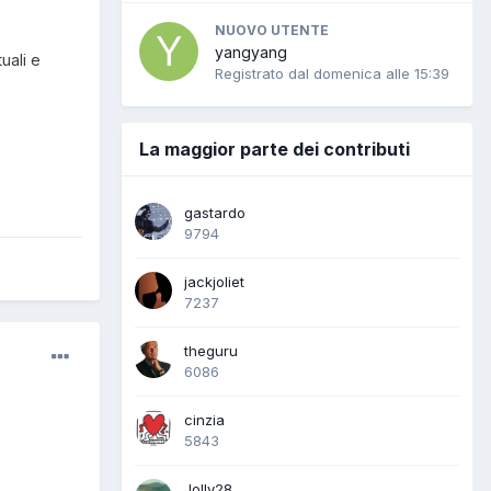
NUOVO UTENTE
yangyang
uali e
Registrato dal
domenica alle 15:39
La maggior parte dei contributi
gastardo
9794
jackjoliet
7237
theguru
6086
cinzia
5843
Jolly28