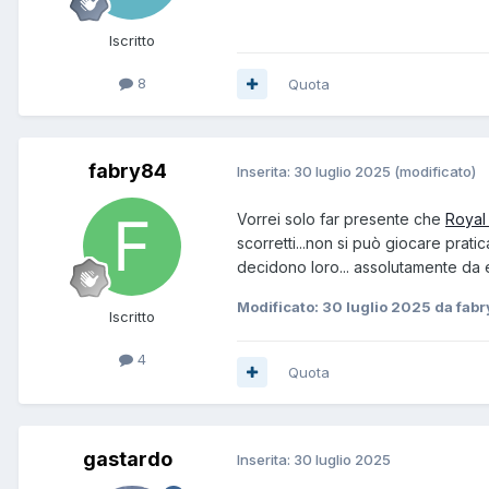
Iscritto
8
Quota
fabry84
Inserita:
30 luglio 2025
(modificato)
Vorrei solo far presente che
Royal
scorretti...non si può giocare prat
decidono loro... assolutamente da 
Modificato:
30 luglio 2025
da fab
Iscritto
4
Quota
gastardo
Inserita:
30 luglio 2025