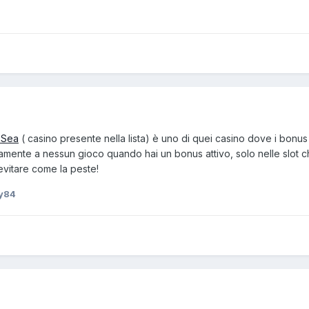
 Sea
( casino presente nella lista) è uno di quei casino dove i bonu
icamente a nessun gioco quando hai un bonus attivo, solo nelle slot 
evitare come la peste!
ry84