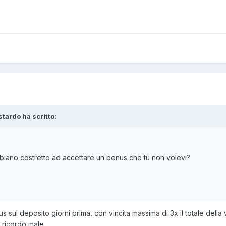
stardo
ha scritto:
bbiano costretto ad accettare un bonus che tu non volevi?
s sul deposito giorni prima, con vincita massima di 3x il totale della v
n ricordo male