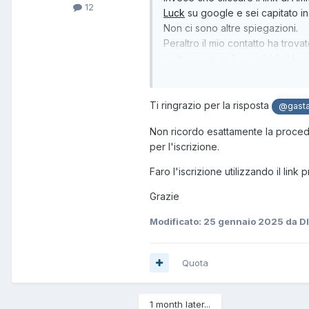
12
Luck
su google e sei capitato in
Non ci sono altre spiegazioni.
Peraltro il mio contatto ha trovat
metto per non fare pubblicità a
Ti ringrazio per la risposta
@gast
Non ricordo esattamente la procedura
per l'iscrizione.
Faro l'iscrizione utilizzando il link
Grazie
Modificato:
25 gennaio 2025
da D
Quota
1 month later...