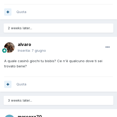
Quota
2 weeks later...
alvaro
Inserita:
7 giugno
A quale casinò giochi tu bisbis? Ce n'è qualcuno dove ti sei
trovato bene?
Quota
3 weeks later...
marcoxx70