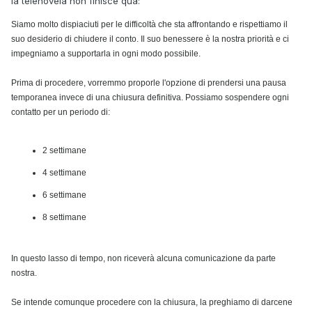
la telenovela non finisce qua:
Siamo molto dispiaciuti per le difficoltà che sta affrontando e rispettiamo il
suo desiderio di chiudere il conto. Il suo benessere è la nostra priorità e ci
impegniamo a supportarla in ogni modo possibile.
Prima di procedere, vorremmo proporle l'opzione di prendersi una pausa
temporanea invece di una chiusura definitiva. Possiamo sospendere ogni
contatto per un periodo di:
2 settimane
4 settimane
6 settimane
8 settimane
In questo lasso di tempo, non riceverà alcuna comunicazione da parte
nostra.
Se intende comunque procedere con la chiusura, la preghiamo di darcene