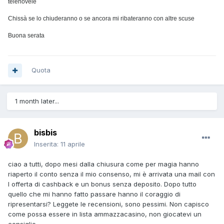
telenovele
Chissà se lo chiuderanno o se ancora mi ribateranno con altre scuse
Buona serata
Quota
1 month later...
bisbis
Inserita:
11 aprile
ciao a tutti, dopo mesi dalla chiusura come per magia hanno
riaperto il conto senza il mio consenso, mi è arrivata una mail con
l offerta di cashback e un bonus senza deposito. Dopo tutto
quello che mi hanno fatto passare hanno il coraggio di
ripresentarsi? Leggete le recensioni, sono pessimi. Non capisco
come possa essere in lista ammazzacasino, non giocatevi un