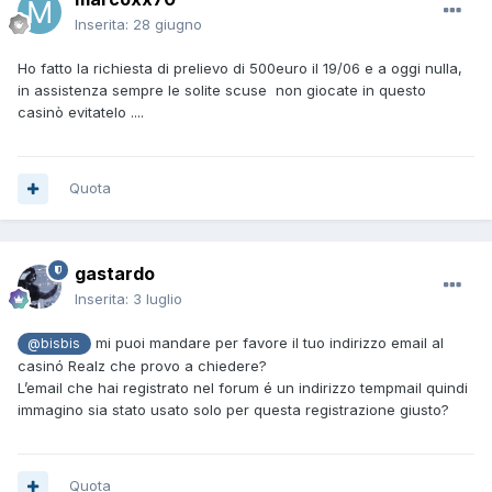
Inserita:
28 giugno
Ho fatto la richiesta di prelievo di 500euro il 19/06 e a oggi nulla,
in assistenza sempre le solite scuse non giocate in questo
casinò evitatelo ....
Quota
gastardo
Inserita:
3 luglio
mi puoi mandare per favore il tuo indirizzo email al
@bisbis
casinó Realz che provo a chiedere?
L’email che hai registrato nel forum é un indirizzo tempmail quindi
immagino sia stato usato solo per questa registrazione giusto?
Quota