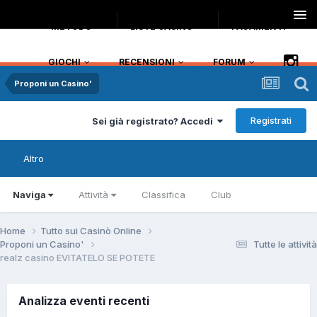
METODO
LISTE CASINO
PAGAMENTI
GIOCHI
RECENSIONI
FORUM
Proponi un Casino'
Registrati
Sei già registrato? Accedi
Altro
Naviga
Attività
Classifica
Club
Home
Tutto sui Casinò Online
Proponi un Casino'
Tutte le attività
realz casino EVITATELO SE POTETE
Analizza eventi recenti