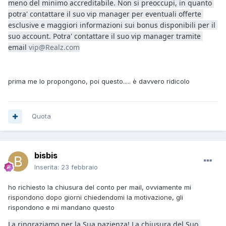
meno del minimo accreditabile. Non si preoccupi, in quanto 
potra' contattare il suo vip manager per eventuali offerte 
esclusive e maggiori informazioni sui bonus disponibili per il 
suo account. Potra' contattare il suo vip manager tramite 
email 
vip@Realz.com
prima me lo propongono, poi questo..... è davvero ridicolo
Quota
bisbis
Inserita:
23 febbraio
ho richiesto la chiusura del conto per mail, ovviamente mi
rispondono dopo giorni chiedendomi la motivazione, gli
rispondono e mi mandano questo
La ringraziamo per la Sua pazienza! La chiusura del Suo 