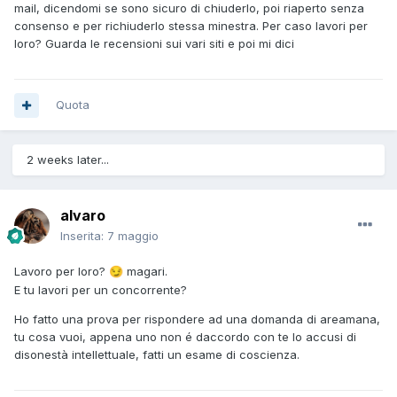
mail, dicendomi se sono sicuro di chiuderlo, poi riaperto senza
consenso e per richiuderlo stessa minestra. Per caso lavori per
loro? Guarda le recensioni sui vari siti e poi mi dici
Quota
2 weeks later...
alvaro
Inserita:
7 maggio
Lavoro per loro?
magari.
😏
E tu lavori per un concorrente?
Ho fatto una prova per rispondere ad una domanda di areamana,
tu cosa vuoi, appena uno non é daccordo con te lo accusi di
disonestà intellettuale, fatti un esame di coscienza.