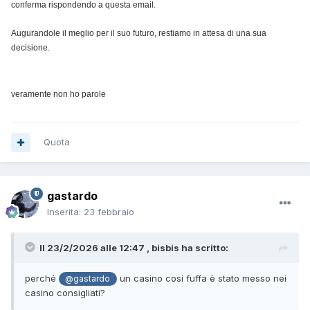
conferma rispondendo a questa email.
Augurandole il meglio per il suo futuro, restiamo in attesa di una sua
decisione.
veramente non ho parole
Quota
gastardo
Inserita:
23 febbraio
Il 23/2/2026 alle 12:47 ,
bisbis
ha scritto:
perché
un casino cosi fuffa è stato messo nei
@gastardo
casino consigliati?