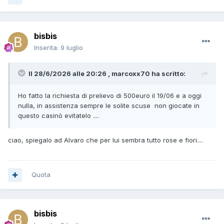
bisbis
Inserita:
9 luglio
Il 28/6/2026 alle 20:26 ,
marcoxx70
ha scritto:
Ho fatto la richiesta di prelievo di 500euro il 19/06 e a oggi
nulla, in assistenza sempre le solite scuse non giocate in
questo casinò evitatelo ....
ciao, spiegalo ad Alvaro che per lui sembra tutto rose e fiori....
Quota
bisbis