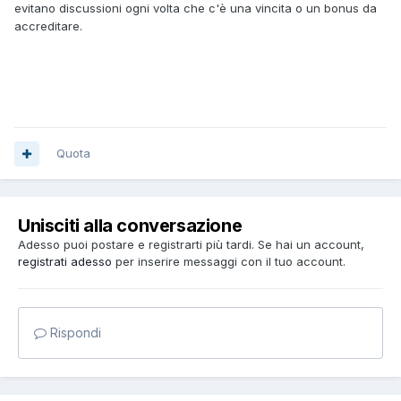
evitano discussioni ogni volta che c'è una vincita o un bonus da
accreditare.
Quota
Unisciti alla conversazione
Adesso puoi postare e registrarti più tardi. Se hai un account,
registrati adesso
per inserire messaggi con il tuo account.
Rispondi