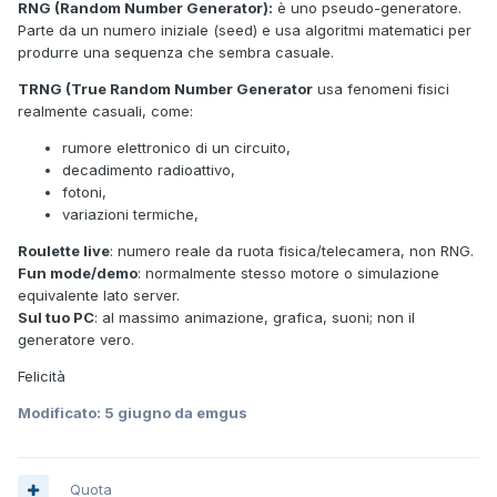
RNG (Random Number Generator):
è uno pseudo-generatore.
Parte da un numero iniziale (seed) e usa algoritmi matematici per
produrre una sequenza che sembra casuale.
TRNG (True Random Number Generator
usa fenomeni fisici
realmente casuali, come:
rumore elettronico di un circuito,
decadimento radioattivo,
fotoni,
variazioni termiche,
Roulette live
: numero reale da ruota fisica/telecamera, non RNG.
Fun mode/demo
: normalmente stesso motore o simulazione
equivalente lato server.
Sul tuo PC
: al massimo animazione, grafica, suoni; non il
generatore vero.
Felicità
Modificato:
5 giugno
da emgus
Quota