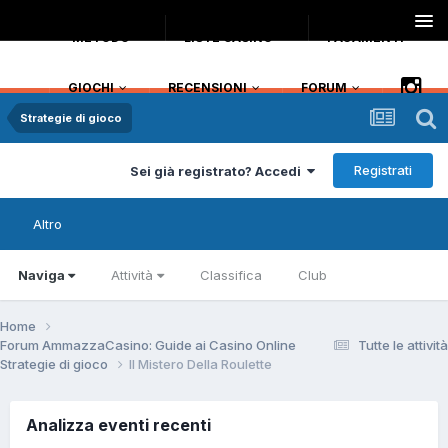
METODO
LISTE CASINO
PAGAMENTI
GIOCHI
RECENSIONI
FORUM
Strategie di gioco
Registrati
Sei già registrato? Accedi
Altro
Naviga
Attività
Classifica
Club
Home
Forum AmmazzaCasino: Guide ai Casino Online
Tutte le attività
Strategie di gioco
Il Mistero Della Roulette
Analizza eventi recenti