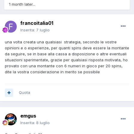
1 month later...
francoitalia01
Inserita:
7 luglio
una volta creata una qualsiasi strategia, secondo le vostre
opinioni e o esperienze, per quanti spins deve essere la montante
da seguire, se in base alla cassa a disposizione o altre eventuali
situazioni sperimentate, grazie per qualsiasi risposta motivata, ho
provato con una montante con 6 numeri in gioco per 20 spins,
dite la vostra considerazione in merito se possibile
Quota
emgus
Inserita:
8 luglio