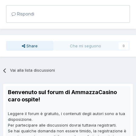
Rispondi
Share
Che mi seguono
0
Vai alla lista discussioni
Benvenuto sul forum di AmmazzaCasino
caro ospite!
Leggere il forum è gratuito, i contenuti degli autori sono a tua
disposizione.
Per partecipare alle discussioni dovrai tuttavia registrarti.
Se hai qualche domanda non essere timido, la registrazione è