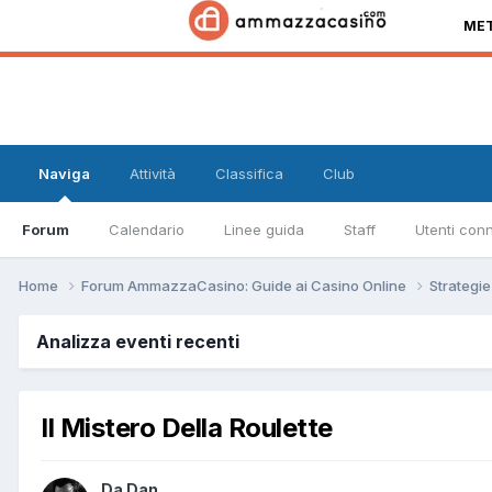
ME
Naviga
Attività
Classifica
Club
Forum
Calendario
Linee guida
Staff
Utenti con
Home
Forum AmmazzaCasino: Guide ai Casino Online
Strategie
Analizza eventi recenti
Il Mistero Della Roulette
Da
Dan