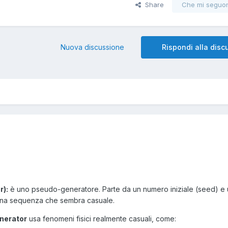
Share
Che mi seguo
Nuova discussione
Rispondi alla disc
):
è uno pseudo-generatore. Parte da un numero iniziale (seed) e
 una sequenza che sembra casuale.
nerator
usa fenomeni fisici realmente casuali, come: