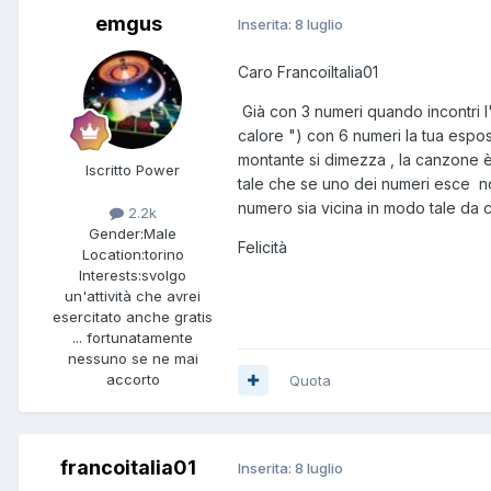
emgus
Inserita:
8 luglio
Caro Francoiltalia01
Già con 3 numeri quando incontri l'
calore ") con 6 numeri la tua esposi
montante si dimezza , la canzone è
Iscritto Power
tale che se uno dei numeri esce non 
numero sia vicina in modo tale da 
2.2k
Gender:
Male
Felicità
Location:
torino
Interests:
svolgo
un'attività che avrei
esercitato anche gratis
... fortunatamente
nessuno se ne mai
accorto
Quota
francoitalia01
Inserita:
8 luglio