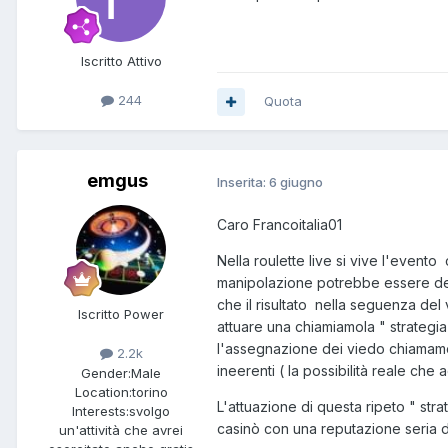
Iscritto Attivo
244
Quota
emgus
Inserita:
6 giugno
Caro Francoitalia01
Nella roulette live si vive l'evento
manipolazione potrebbe essere dell
che il risultato nella seguenza de
Iscritto Power
attuare una chiamiamola " strategia
l'assegnazione dei viedo chiamamol
2.2k
ineerenti ( la possibilità reale che
Gender:
Male
Location:
torino
L'attuazione di questa ripeto " s
Interests:
svolgo
casinò con una reputazione seria d
un'attività che avrei