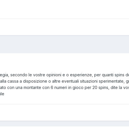
ategia, secondo le vostre opinioni e o esperienze, per quanti spins 
alla cassa a disposizione o altre eventuali situazioni sperimentate, g
vato con una montante con 6 numeri in gioco per 20 spins, dite la vo
ile