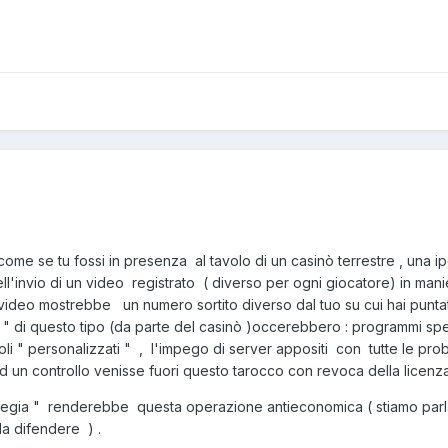
 come se tu fossi in presenza al tavolo di un casinò terrestre , una i
'invio di un video registrato ( diverso per ogni giocatore) in mani
l video mostrebbe un numero sortito diverso dal tuo su cui hai punta
 " di questo tipo (da parte del casinò )occerebbero : programmi spe
i " personalizzati " , l'impego di server appositi con tutte le pro
 ad un controllo venisse fuori questo tarocco con revoca della licenza
trategia " renderebbe questa operazione antieconomica ( stiamo par
a difendere ) .