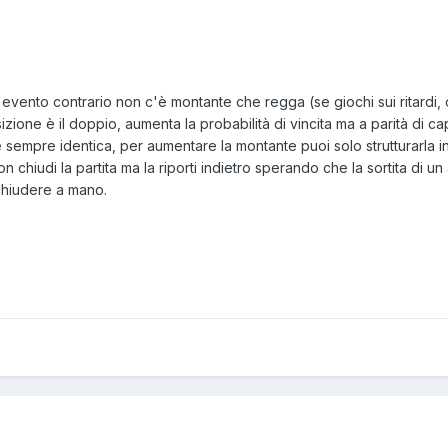
evento contrario non c'è montante che regga (se giochi sui ritardi, o
zione è il doppio, aumenta la probabilità di vincita ma a parità di cap
 sempre identica, per aumentare la montante puoi solo strutturarla i
chiudi la partita ma la riporti indietro sperando che la sortita di un 
chiudere a mano.