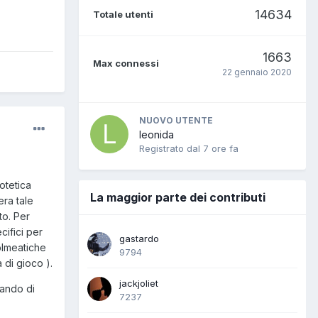
14634
Totale utenti
1663
Max connessi
22 gennaio 2020
NUOVO UTENTE
leonida
Registrato dal
7 ore fa
potetica
La maggior parte dei contributi
era tale
to. Per
cifici per
gastardo
blmeatiche
9794
 di gioco ).
jackjoliet
lando di
7237