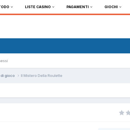
TODO
LISTE CASINO
PAGAMENTI
GIOCHI
nessi
 di gioco
Il Mistero Della Roulette