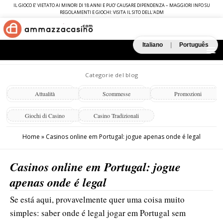
IL GIOCO E’ VIETATO AI MINORI DI 18 ANNI E PUO’ CAUSARE DIPENDENZA – MAGGIORI INFO SU
REGOLAMENTI E GIOCHI: VISITA IL SITO DELL'ADM
Italiano
|
Português
Categorie del blog
Attualità
Scommesse
Promozioni
Giochi di Casino
Casino Tradizionali
Home
»
Casinos online em Portugal: jogue apenas onde é legal
Casinos online em Portugal: jogue
apenas onde é legal
Se está aqui, provavelmente quer uma coisa muito
simples: saber onde é legal jogar em Portugal sem