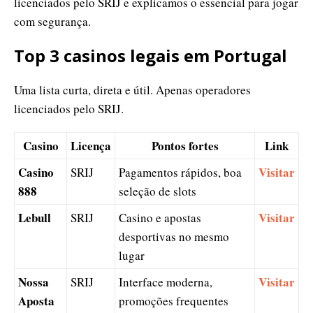
licenciados pelo SRIJ e explicamos o essencial para jogar
com segurança.
Top 3 casinos legais em Portugal
Uma lista curta, direta e útil. Apenas operadores
licenciados pelo SRIJ.
Casino
Licença
Pontos fortes
Link
Casino
Visitar
SRIJ
Pagamentos rápidos, boa
888
seleção de slots
Lebull
Visitar
SRIJ
Casino e apostas
desportivas no mesmo
lugar
Nossa
Visitar
SRIJ
Interface moderna,
Aposta
promoções frequentes