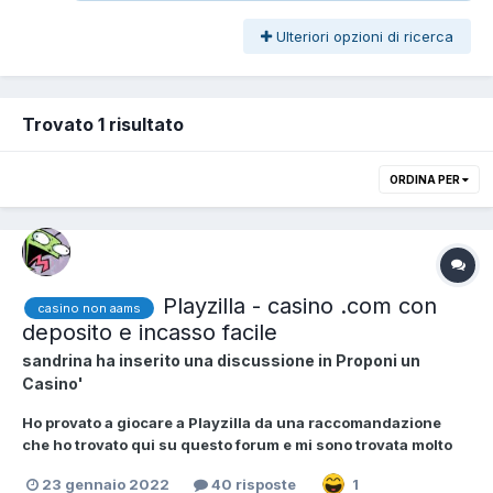
Ulteriori opzioni di ricerca
Trovato 1 risultato
ORDINA PER
Playzilla - casino .com con
casino non aams
deposito e incasso facile
sandrina
ha inserito una discussione in
Proponi un
Casino'
Ho provato a giocare a Playzilla da una raccomandazione
che ho trovato qui su questo forum e mi sono trovata molto
bene. Il deposito con Revolut è, diversamente di molti non
23 gennaio 2022
40 risposte
1
aams recentemente, molto semplice perché c'é proprio