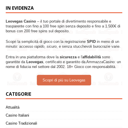
IN EVIDENZA
Leovegas Casino
– il tuo portale di divertimento responsabile e
trasparente con fino a 100 free spin senza deposito e fino a 1.500€ di
bonus con 200 free spins sul deposito.
Scopri la semplicità di gioco con la registrazione
SPID
in meno di un
minuto: accesso
rapido
,
sicuro
, e senza stucchevoli burocrazie varie.
Entra in una piattaforma dove la
sicurezza
e l'
affidabilità
sono
garantite da
Leovegas
, certificato e garantito da AmmazzaCasino: un
nome di fiducia nel settore dal 2002. 18+ Gioco con responsabilità.
Scopri di più su Leovegas
CATEGORIE
Attualità
Casino Italiani
Casino Tradizionali