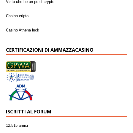
Visto che ho un po di crypto...
Casino cripto
Casino Athena luck
RABONA CASINÒ È AFFIDABILE O È SCAM?
CERTIFICAZIONI DI AMMAZZACASINO
Winnita casinò
Richiesta prelievo
wild tornado paga?
Informazioni su Playzilla
ISCRITTI AL FORUM
12.515 amici