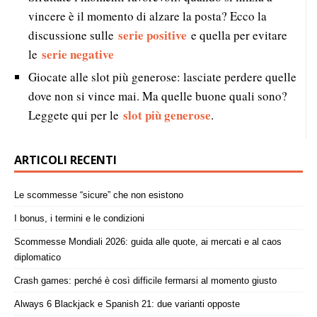
vincere è il momento di alzare la posta? Ecco la
serie positive
discussione sulle
e quella per evitare
serie negative
le
Giocate alle slot più generose: lasciate perdere quelle
dove non si vince mai. Ma quelle buone quali sono?
slot più generose
Leggete qui per le
.
ARTICOLI RECENTI
Le scommesse “sicure” che non esistono
I bonus, i termini e le condizioni
Scommesse Mondiali 2026: guida alle quote, ai mercati e al caos
diplomatico
Crash games: perché è così difficile fermarsi al momento giusto
Always 6 Blackjack e Spanish 21: due varianti opposte