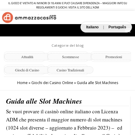
IL GIOCO E’ VIETATO AI MINORI DI 18 ANNI E PUO’ CAUSARE DIPENDENZA – MAGGIORI INFO SU
REGOLAMENTI E GIOCHI: VISITA IL SITO DELL'ADM
Italiano
|
Português
Categorie del blog
Attualità
Scommesse
Promozioni
Giochi di Casino
Casino Tradizionali
Home
»
Giochi dei Casino Online
»
Guida alle Slot Machines
Guida alle Slot Machines
Se vuoi provare il casinò online italiano con Licenza
ADM che presenta il maggior numero di slot machines
(1024 slot diverse – aggiornato a Febbraio 2023) – ed