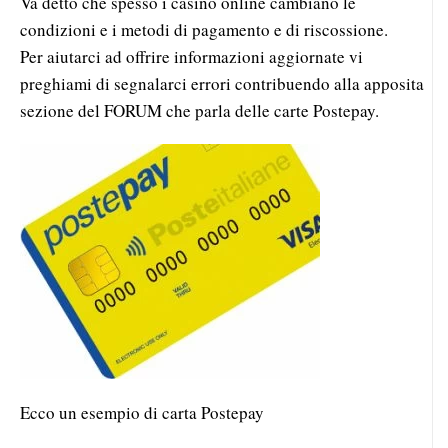
Va detto che spesso i casinò online cambiano le
condizioni e i metodi di pagamento e di riscossione.
Per aiutarci ad offrire informazioni aggiornate vi
preghiami di segnalarci errori contribuendo alla apposita
sezione del FORUM che parla delle carte Postepay.
Ecco un esempio di carta Postepay