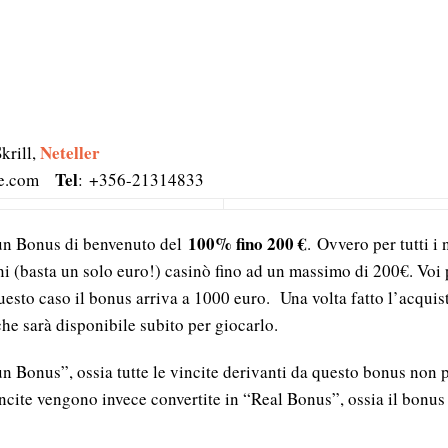
Neteller
krill,
Tel
me.com
: +356-21314833
100% fino 200 €
un Bonus di benvenuto del
. Ovvero per tutti i 
i (basta un solo euro!) casinò fino ad un massimo di 200€. Voi 
questo caso il bonus arriva a 1000 euro. Una volta fatto l’acquist
che sarà disponibile subito per giocarlo.
un Bonus”, ossia tutte le vincite derivanti da questo bonus non
ncite vengono invece convertite in “Real Bonus”, ossia il bonus 