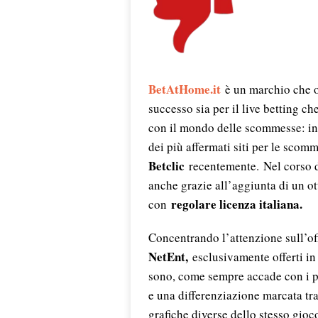
BetAtHome.it
è un marchio che o
successo sia per il live betting ch
con il mondo delle scommesse: inf
dei più affermati siti per le scomm
Betclic
recentemente. Nel corso deg
anche grazie all’aggiunta di un ot
regolare licenza italiana.
con
Concentrando l’attenzione sull’offe
NetEnt,
esclusivamente offerti in 
sono, come sempre accade con i p
e una differenziazione marcata tra 
grafiche diverse dello stesso gioco