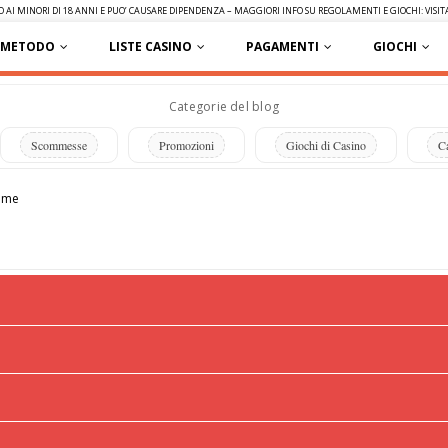
TO AI MINORI DI 18 ANNI E PUO’ CAUSARE DIPENDENZA – MAGGIORI INFO SU REGOLAMENTI E GIOCHI: VISIT
METODO
LISTE CASINO
PAGAMENTI
GIOCHI
Categorie del blog
Scommesse
Promozioni
Giochi di Casino
Ca
ome