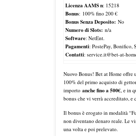
Licenza AAMS n
: 15218
Bonus
: 100% fino 200 €
Bonus Senza Deposito:
No
Numero di Slots:
n/a
Software
: NetEnt.
Pagamenti
: PostePay, Bonifico, S
Contatti
:
service.it@bet-at-ho
Nuovo Bonus! Bet at Home offre 
100% del primo acquisto di getton
anche fino a 500€
importo
, e in 
bonus che vi verrà accreditato, e 
Il bonus è erogato in modalità “F
non diventano denaro reale. Le vi
una volta e poi prelevato.