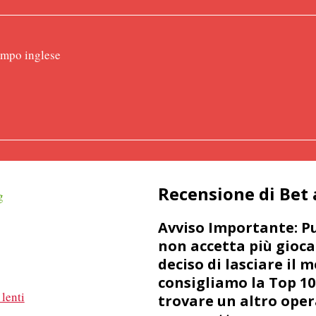
ampo inglese
Recensione di Bet
g
Avviso Importante: 
non accetta più giocat
deciso di lasciare il m
consigliamo la Top 1
 lenti
trovare un altro oper