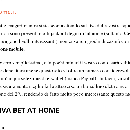
ome.it
bile, magari mentre state scommettendo sul live della vostra squ
Ge
o, non sono presenti molti jackpot degni di tal nome (soltanto
giungono livelli interessanti), non ci sono i giochi di casinò co
sione mobile.
vvero semplicissimo, e in pochi minuti il vostro conto sarà subi
 depositare anche questo sito vi offre un numero considerevol
ad un’ampia selezione di e-wallet (manca Paypal). Tuttavia, va sot
rà sicuramente meglio farlo attraverso un borsellino elettronico, v
one del 2%, rendendo di fatto molto poco interessante questo m
IVA BET AT HOME
om