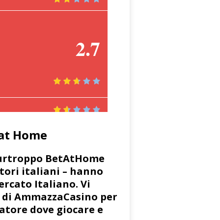
2.7
 at Home
Purtroppo BetAtHome
ori italiani
– hanno
ercato Italiano. Vi
0 di AmmazzaCasino per
atore dove giocare e