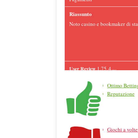
Riassunto
Noto casino e bookmaker di st
User Review
1.75
4
(
votes)
Ottimo Bettin
Reputazione
Giochi a volte