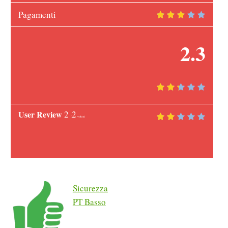
Pagamenti
2.3
User Review
2
2
(
votes)
Sicurezza
PT Basso