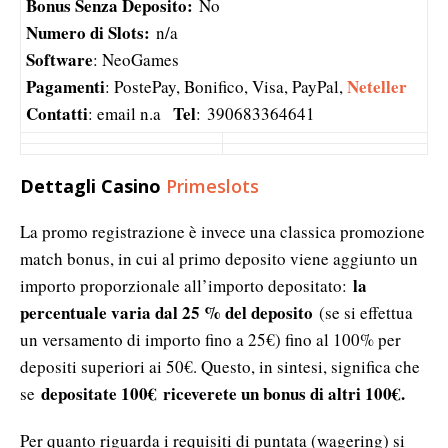
Bonus Senza Deposito:
No
Numero di Slots:
n/a
Software
: NeoGames
Pagamenti
Neteller
: PostePay, Bonifico, Visa, PayPal,
Contatti
Tel
: email n.a
: 390683364641
Dettagli Casino
Primeslots
La promo registrazione è invece una classica promozione
match bonus, in cui al primo deposito viene aggiunto un
la
importo proporzionale all’importo depositato:
percentuale varia dal 25 % del deposito
(se si effettua
un versamento di importo fino a 25€) fino al 100% per
depositi superiori ai 50€. Questo, in sintesi, significa che
depositate 100€ riceverete un bonus di altri 100€.
se
Per quanto riguarda i requisiti di puntata (wagering) si