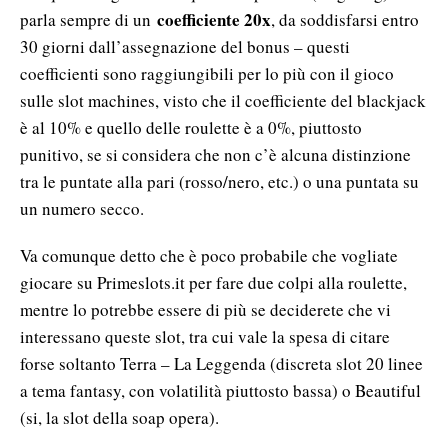
coefficiente 20x
parla sempre di un
, da soddisfarsi entro
30 giorni dall’assegnazione del bonus – questi
coefficienti sono raggiungibili per lo più con il gioco
sulle slot machines, visto che il coefficiente del blackjack
è al 10% e quello delle roulette è a 0%, piuttosto
punitivo, se si considera che non c’è alcuna distinzione
tra le puntate alla pari (rosso/nero, etc.) o una puntata su
un numero secco.
Va comunque detto che è poco probabile che vogliate
giocare su Primeslots.it per fare due colpi alla roulette,
mentre lo potrebbe essere di più se deciderete che vi
interessano queste slot, tra cui vale la spesa di citare
forse soltanto Terra – La Leggenda (discreta slot 20 linee
a tema fantasy, con volatilità piuttosto bassa) o Beautiful
(si, la slot della soap opera).