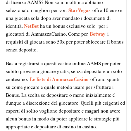
di licenza AAMS? Non sono molti ma abbiamo
StarVegas
selezionato i migliori per voi.
offre 10 euro e
una giocata sola dopo aver mandato i documenti di
NetBet
identità.
ha un bonus esclusivo solo per i
Betway
giocatori di AmmazzaCasino. Come per
i
requisiti di giocata sono 50x per poter sbloccare il bonus
senza deposito.
Basta registrarsi a questi casino online AAMS per poter
subito provare a giocare gratis, senza depositare un solo
Le liste di AmmazzaCasino
centesimo.
offrono spunti
su come giocare e quale metodo usare per sfruttare i
Bonus. La scelta se depositare o meno inizialmente é
dunque a discrezione del giocatore. Quelli più esigenti ed
esperti di solito vogliono depositare e magari non avere
alcun bonus in modo da poter applicare le strategie più
appropriate e depositare di casino in casino.