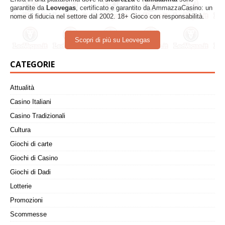
garantite da
Leovegas
, certificato e garantito da AmmazzaCasino: un
nome di fiducia nel settore dal 2002. 18+ Gioco con responsabilità.
Scopri di più su Leovegas
CATEGORIE
Attualità
Casino Italiani
Casino Tradizionali
Cultura
Giochi di carte
Giochi di Casino
Giochi di Dadi
Lotterie
Promozioni
Scommesse