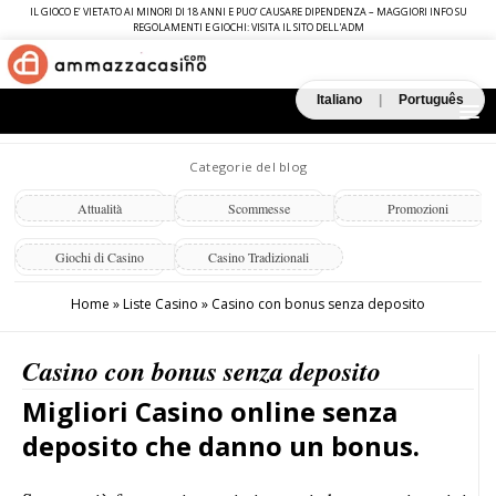
IL GIOCO E’ VIETATO AI MINORI DI 18 ANNI E PUO’ CAUSARE DIPENDENZA – MAGGIORI INFO SU
REGOLAMENTI E GIOCHI: VISITA IL SITO DELL'ADM
Italiano
|
Português
Categorie del blog
Attualità
Scommesse
Promozioni
Giochi di Casino
Casino Tradizionali
Home
»
Liste Casino
»
Casino con bonus senza deposito
Casino con bonus senza deposito
Migliori Casino online senza
deposito che danno un bonus.