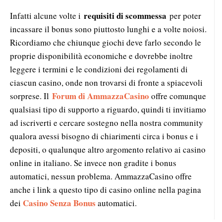
requisiti di scommessa
Infatti alcune volte i
per poter
incassare il bonus sono piuttosto lunghi e a volte noiosi.
Ricordiamo che chiunque giochi deve farlo secondo le
proprie disponibilità economiche e dovrebbe inoltre
leggere i termini e le condizioni dei regolamenti di
ciascun casino, onde non trovarsi di fronte a spiacevoli
Forum di AmmazzaCasino
sorprese. Il
offre comunque
qualsiasi tipo di supporto a riguardo, quindi ti invitiamo
ad iscriverti e cercare sostegno nella nostra community
qualora avessi bisogno di chiarimenti circa i bonus e i
depositi, o qualunque altro argomento relativo ai casino
online in italiano. Se invece non gradite i bonus
automatici, nessun problema. AmmazzaCasino offre
anche i link a questo tipo di casino online nella pagina
Casino Senza Bonus
dei
automatici.