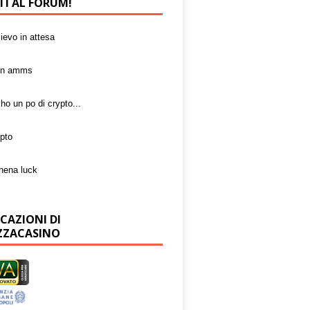
ITI AL FORUM!
ievo in attesa
on amms
ho un po di crypto...
ipto
hena luck
CASINÒ È AFFIDABILE O È SCAM?
ICAZIONI DI
ZACASINO
asinò
prelievo
ado paga?