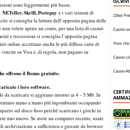
ISCRIV
ssioni sono leggermente più basse.
NETeller, Skrill, Postepay
a
e i vari sistemi di
22bet Prel
ite si consiglia la lettura dell’apposita pagina delle
e non volete aprire un conto, per una lista di casinò
Casinò n
nti e riscossioni si consiglia l’apposita pagina
sinò online accettano anche le più diffuse carte di
Visto che 
 vincite su Visa e, di regola, non pagano su
Casino cr
Casino At
che offrono il Bonus gratuito.
RABONA 
scaricate i loro software.
CERTIF
e da scaricare si aggirano intorno ai 4 – 5 Mb. In
AMMAZ
Winnita c
diventano mano a mano più ingombranti occupando
pazio sul disco fisso perché scaricano i giochi in
Richiesta 
te uno nuovo. Se avete un computer recente, usate
di archiviazione a sufficienza o giocate da browser
wild torn