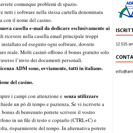
n avrete comunque problemi di spazio.
are tutti i software nella stessa cartella denominata
Informazio
la con il nome del casino.
nuova casella e-mail da dedicare esclusivamente ai
ISCRIT
di ricevere nella casella email principale troppi
installato ed eseguito ogni software, dovrete
12.515 am
ro reale. Molti casinò offrono il bonus gratuito solo
CONTA
raverso l’invio dei documenti personali.
n licenza ADM sono, ovviamente, tutti in italiano.
info@am
ione del casino.
senza utilizzare
mpire i campi con attenzione e
chiede un pò di tempo e pazienza. Se vi iscrivete a
i bonus di benvenuto potrete scrivere il vostro
lefono in un file di testo e copiarlo (CTRL+C) e
lta, risparmierete del tempo. In alternativa potrete