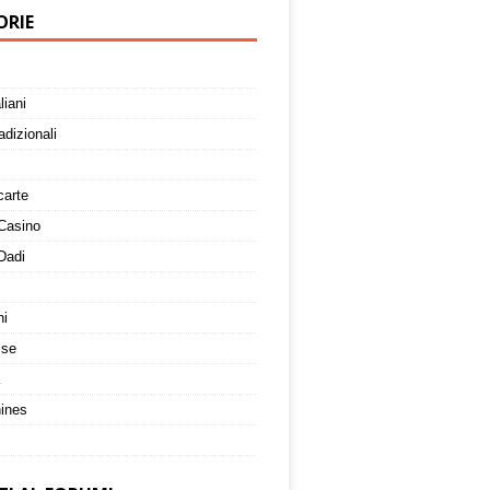
ORIE
liani
dizionali
carte
 Casino
Dadi
ni
se
a
ines