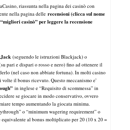
aCasino, riassunta nella pagina dei casinò con
recensioni (clicca sul nome
ente nella pagina delle
a “migliori casinò” per leggere la recensione
kJack
(seguendo le istruzioni Blackjack) o
u pari e dispari o rosso e nero) fino ad ottenere il
erlo (nel caso non abbiate fortuna). In molti casino
i volte il bonus ricevuto. Questo meccanismo e’
rough”
in inglese e “Requisito di scommessa” in
 decidere se giocare in modo conservativo, ovvero
armiare tempo aumentando la giocata minima.
playthrough” o “minimum wagering requirement” o
equivalente al bonus moltiplicato per 20 (10 x 20 =