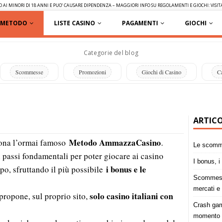
TO AI MINORI DI 18 ANNI E PUO’ CAUSARE DIPENDENZA – MAGGIORI INFO SU REGOLAMENTI E GIOCHI: VISIT
METODO
LISTE CASINO
PAGAMENTI
GIOCHI
Categorie del blog
Scommesse
Promozioni
Giochi di Casino
Ca
ARTICO
Metodo AmmazzaCasino
ona l’ormai famoso
.
Le scomme
 passi fondamentali per poter giocare ai casino
I bonus, i
i bonus e le
po, sfruttando il più possibile
Scommesse
mercati e
solo casino italiani con
ropone, sul proprio sito,
Crash game
momento 