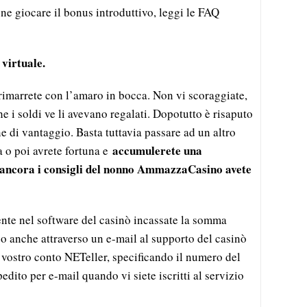
ne giocare il bonus introduttivo, leggi le FAQ
 virtuale.
 rimarrete con l’amaro in bocca. Non vi scoraggiate,
he i soldi ve li avevano regalati. Dopotutto è risaputo
 di vantaggio. Basta tuttavia passare ad un altro
accumulerete una
a o poi avrete fortuna e
 ancora i consigli del nonno AmmazzaCasino avete
sente nel software del casinò incassate la somma
– o anche attraverso un e-mail al supporto del casinò
 vostro conto NETeller, specificando il numero del
edito per e-mail quando vi siete iscritti al servizio