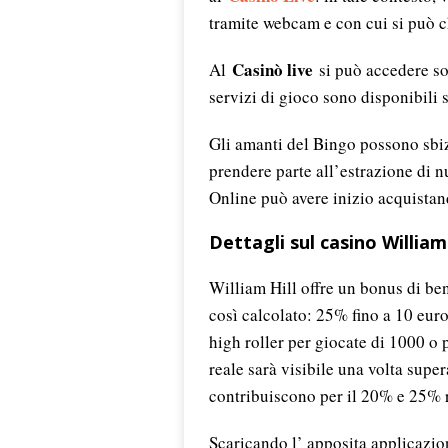
tramite webcam e con cui si può ch
Casinò live
Al
si può accedere so
servizi di gioco sono disponibili 
Gli amanti del Bingo possono sbizz
prendere parte all’estrazione di 
Online può avere inizio acquistand
Dettagli sul casino William 
William Hill offre un bonus di be
così calcolato: 25% fino a 10 euro
high roller per giocate di 1000 o 
reale sarà visibile una volta super
contribuiscono per il 20% e 25% r
Scaricando l’ apposita applicazio