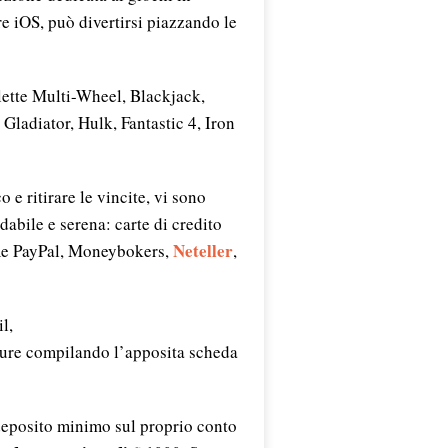
e iOS, può divertirsi piazzando le
ette Multi-Wheel, Blackjack,
Gladiator, Hulk, Fantastic 4, Iron
 e ritirare le vincite, vi sono
dabile e serena: carte di credito
Neteller
come PayPal, Moneybokers,
,
l,
re compilando l’apposita scheda
 deposito minimo sul proprio conto