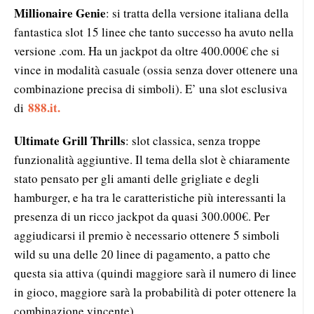
Millionaire Genie
: si tratta della versione italiana della
fantastica slot 15 linee che tanto successo ha avuto nella
versione .com. Ha un jackpot da oltre 400.000€ che si
vince in modalità casuale (ossia senza dover ottenere una
combinazione precisa di simboli). E’ una slot esclusiva
888.it.
di
Ultimate Grill Thrills
: slot classica, senza troppe
funzionalità aggiuntive. Il tema della slot è chiaramente
stato pensato per gli amanti delle grigliate e degli
hamburger, e ha tra le caratteristiche più interessanti la
presenza di un ricco jackpot da quasi 300.000€. Per
aggiudicarsi il premio è necessario ottenere 5 simboli
wild su una delle 20 linee di pagamento, a patto che
questa sia attiva (quindi maggiore sarà il numero di linee
in gioco, maggiore sarà la probabilità di poter ottenere la
combinazione vincente).