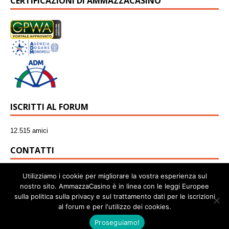
CERTIFICAZIONI DI AMMAZZACASINO
Winnita casinò
Richiesta prelievo
wild tornado paga?
Informazioni su Playzilla
ISCRITTI AL FORUM
12.515 amici
CONTATTI
info@ammazzacasino.com
Utilizziamo i cookie per migliorare la vostra esperienza sul
nostro sito. AmmazzaCasino è in linea con le leggi Europee
sulla politica sulla privacy e sul trattamento dati per le iscrizioni
al forum e per l'utilizzo dei cookies.
AmmazzaCasino e' un marchio registrato in Europa. Si propone come guida
informativa e non accetta alcun pagamento dai giocatori. Design e Contenuti protetti
Proseguiamo!
da Copyright 2003 - 2027