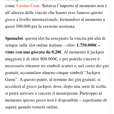
Casino.Com.
come
Tuttavia l’importo al momento non è
all’altezza delle vincite che hanno reso famoso questo
gioco a livello internazionale, fermandosi al momento a
quasi 300.000 per la versione nostrana.
Spamalot
: questa slot ha assegnato la vincita più alta di
1.750.000€ –
sempre sulle slot online italiane – oltre
vinte con una giocata da 0,20€
. Al momento il jackpot
maggiore è di oltre 800.000€, e per poterlo vincere è
necessario ottenere tre simboli scatter e, nel corso dei giri
gratuiti, accumulare almeno cinque simboli “Jackpot
Game”. A questo punto, al termine dei giri gratuiti, si
accederà al gioco jackpot, dove, dopo una serie di scelte,
si potrà arrivare a vincere il montepremi. Purtroppo al
momento questo gioco non è disponibile – aspettiamo di
sapere quando tornerà online.