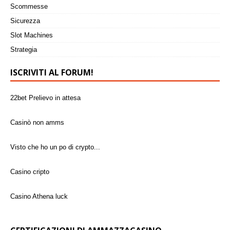
Scommesse
Sicurezza
Slot Machines
Strategia
ISCRIVITI AL FORUM!
22bet Prelievo in attesa
Casinò non amms
Visto che ho un po di crypto...
Casino cripto
Casino Athena luck
RABONA CASINÒ È AFFIDABILE O È SCAM?