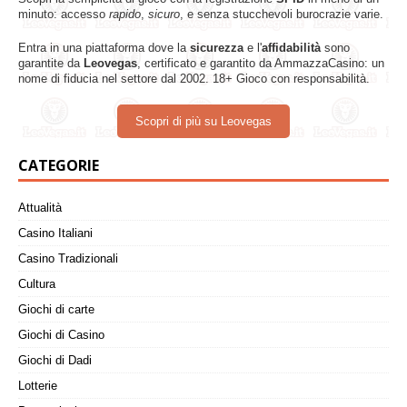
minuto: accesso
rapido
,
sicuro
, e senza stucchevoli burocrazie varie.
Entra in una piattaforma dove la
sicurezza
e l'
affidabilità
sono
garantite da
Leovegas
, certificato e garantito da AmmazzaCasino: un
nome di fiducia nel settore dal 2002. 18+ Gioco con responsabilità.
Scopri di più su Leovegas
CATEGORIE
Attualità
Casino Italiani
Casino Tradizionali
Cultura
Giochi di carte
Giochi di Casino
Giochi di Dadi
Lotterie