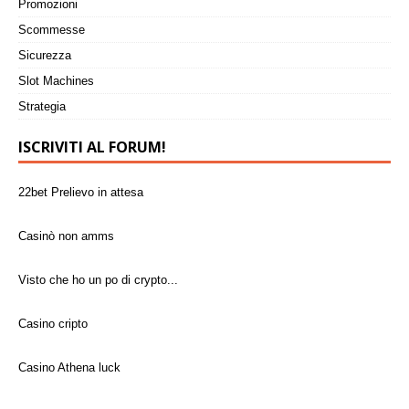
Promozioni
Scommesse
Sicurezza
Slot Machines
Strategia
ISCRIVITI AL FORUM!
22bet Prelievo in attesa
Casinò non amms
Visto che ho un po di crypto...
Casino cripto
Casino Athena luck