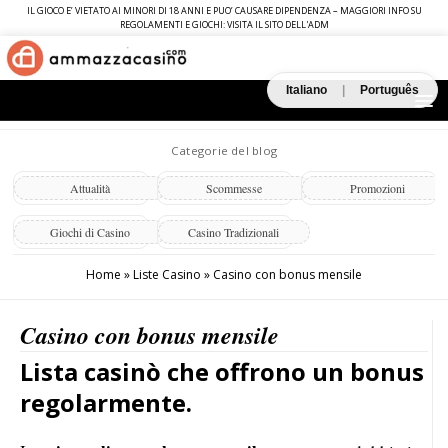
IL GIOCO E’ VIETATO AI MINORI DI 18 ANNI E PUO’ CAUSARE DIPENDENZA – MAGGIORI INFO SU
REGOLAMENTI E GIOCHI: VISITA IL SITO DELL'ADM
Italiano
|
Português
Categorie del blog
Attualità
Scommesse
Promozioni
Giochi di Casino
Casino Tradizionali
Home
»
Liste Casino
»
Casino con bonus mensile
Casino con bonus mensile
Lista casinò che offrono un bonus
regolarmente.