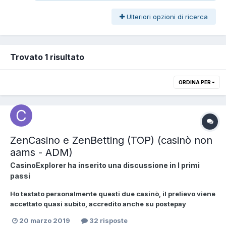
Ulteriori opzioni di ricerca
Trovato 1 risultato
ORDINA PER
ZenCasino e ZenBetting (TOP) (casinò non
aams - ADM)
CasinoExplorer
ha inserito una discussione in
I primi
passi
Ho testato personalmente questi due casinò, il prelievo viene
accettato quasi subito, accredito anche su postepay
Evolution, la conferma dei documenti ha richiesto solo 5
20 marzo 2019
32 risposte
minuti nel mio caso..mi hanno accreditato anche il sabato. Se