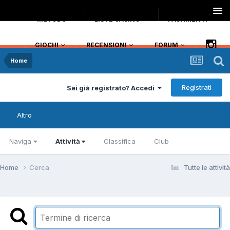
METODO
LISTE CASINO
PAGAMENTI
GIOCHI
RECENSIONI
FORUM
Home
Registrati
Sei già registrato? Accedi
Altro
Naviga
Attività
Classifica
Club
Home
Cerca
Tutte le attività