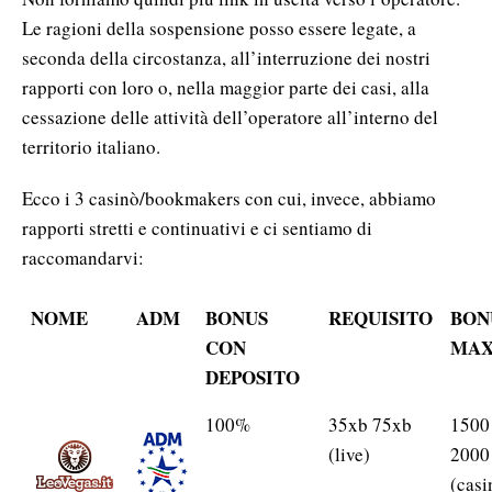
Le ragioni della sospensione posso essere legate, a
seconda della circostanza, all’interruzione dei nostri
rapporti con loro o, nella maggior parte dei casi, alla
cessazione delle attività dell’operatore all’interno del
territorio italiano.
Ecco i 3 casinò/bookmakers con cui, invece, abbiamo
rapporti stretti e continuativi e ci sentiamo di
raccomandarvi:
NOME
ADM
BONUS
REQUISITO
BON
CON
MA
DEPOSITO
100%
35xb 75xb
1500
(live)
2000
(casi