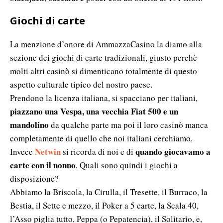
Giochi di carte
La menzione d’onore di AmmazzaCasino la diamo alla
sezione dei giochi di carte tradizionali, giusto perchè
molti altri casinò si dimenticano totalmente di questo
aspetto culturale tipico del nostro paese.
Prendono la licenza italiana, si spacciano per italiani,
piazzano una Vespa, una vecchia Fiat 500 e un
mandolino
da qualche parte ma poi il loro casinò manca
completamente di quello che noi italiani cerchiamo.
Netwin
quando giocavamo a
Invece
si ricorda di noi e di
carte con il nonno
. Quali sono quindi i giochi a
disposizione?
Abbiamo la Briscola, la Cirulla, il Tresette, il Burraco, la
Bestia, il Sette e mezzo, il Poker a 5 carte, la Scala 40,
l’Asso piglia tutto, Peppa (o Pepatencia), il Solitario, e,