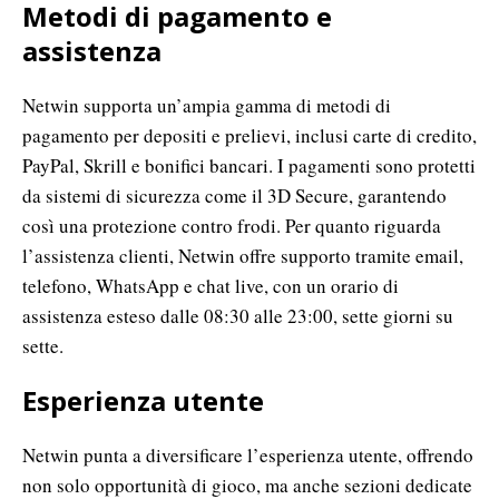
Metodi di pagamento e
assistenza
Netwin supporta un’ampia gamma di metodi di
pagamento per depositi e prelievi, inclusi carte di credito,
PayPal, Skrill e bonifici bancari. I pagamenti sono protetti
da sistemi di sicurezza come il 3D Secure, garantendo
così una protezione contro frodi. Per quanto riguarda
l’assistenza clienti, Netwin offre supporto tramite email,
telefono, WhatsApp e chat live, con un orario di
assistenza esteso dalle 08:30 alle 23:00, sette giorni su
sette.
Esperienza utente
Netwin punta a diversificare l’esperienza utente, offrendo
non solo opportunità di gioco, ma anche sezioni dedicate