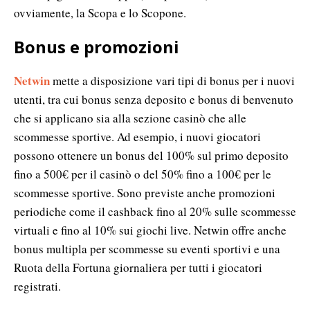
ovviamente, la Scopa e lo Scopone.
Bonus e promozioni
Netwin
mette a disposizione vari tipi di bonus per i nuovi
utenti, tra cui bonus senza deposito e bonus di benvenuto
che si applicano sia alla sezione casinò che alle
scommesse sportive. Ad esempio, i nuovi giocatori
possono ottenere un bonus del 100% sul primo deposito
fino a 500€ per il casinò o del 50% fino a 100€ per le
scommesse sportive. Sono previste anche promozioni
periodiche come il cashback fino al 20% sulle scommesse
virtuali e fino al 10% sui giochi live. Netwin offre anche
bonus multipla per scommesse su eventi sportivi e una
Ruota della Fortuna giornaliera per tutti i giocatori
registrati.