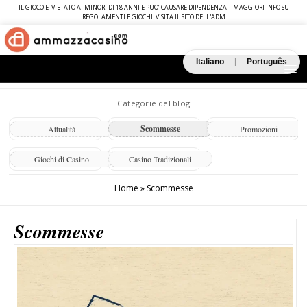
IL GIOCO E’ VIETATO AI MINORI DI 18 ANNI E PUO’ CAUSARE DIPENDENZA – MAGGIORI INFO SU
REGOLAMENTI E GIOCHI: VISITA IL SITO DELL'ADM
Italiano
|
Português
Categorie del blog
Scommesse
Attualità
Promozioni
Giochi di Casino
Casino Tradizionali
Home
»
Scommesse
Scommesse