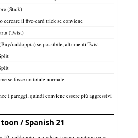
pre (Stick)
vo cercare il five-card trick se conviene
arta (Twist)
Buy/raddoppia) se possibile, altrimenti Twist
plit
plit
me se fosse un totale normale
ce i pareggi, quindi conviene essere più aggressivi
ntoon / Spanish 21
a 10, raddoppio su qualsiasi mano, pontoon paga