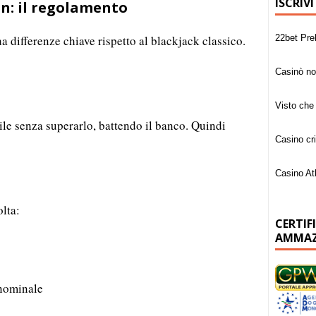
ISCRIV
n: il regolamento
 differenze chiave rispetto al blackjack classico.
22bet Prel
Casinò n
Visto che 
bile senza superarlo, battendo il banco. Quindi
Casino cr
Casino At
lta:
RABONA 
CERTIF
AMMAZ
Winnita c
Richiesta 
 nominale
wild torn