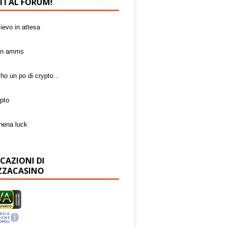
ITI AL FORUM!
ievo in attesa
on amms
ho un po di crypto...
ipto
hena luck
CASINÒ È AFFIDABILE O È SCAM?
ICAZIONI DI
ZACASINO
asinò
prelievo
ado paga?