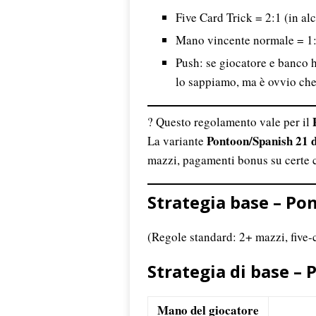
Five Card Trick = 2:1 (in al
Mano vincente normale = 1
Push: se giocatore e banco 
lo sappiamo, ma è ovvio che
? Questo regolamento vale per il
Pontoon/Spanish 21 d
La variante
mazzi, pagamenti bonus su certe c
Strategia base – Po
(Regole standard: 2+ mazzi, five-
Strategia di base –
Mano del giocatore