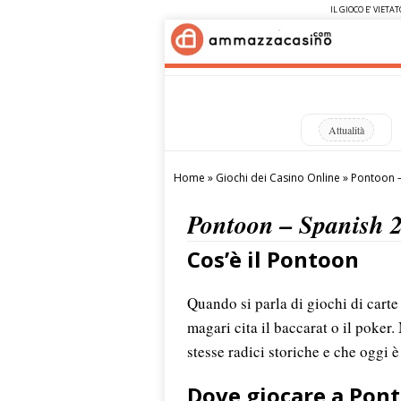
IL GIOCO E’ VIETA
Attualità
Home
»
Giochi dei Casino Online
»
Pontoon –
Pontoon – Spanish 
Cos’è il Pontoon
Quando si parla di giochi di carte
magari cita il baccarat o il poker
stesse radici storiche e che oggi è
Dove giocare a Ponto