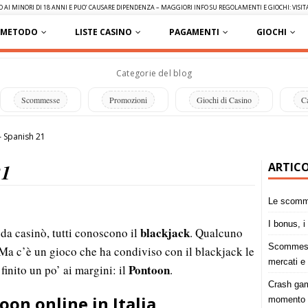
TO AI MINORI DI 18 ANNI E PUO’ CAUSARE DIPENDENZA – MAGGIORI INFO SU REGOLAMENTI E GIOCHI: VISIT
METODO
LISTE CASINO
PAGAMENTI
GIOCHI
Categorie del blog
Scommesse
Promozioni
Giochi di Casino
Ca
 Spanish 21
21
ARTICO
Le scomme
I bonus, i
blackjack
 da casinò, tutti conoscono il
. Qualcuno
Scommesse
. Ma c’è un gioco che ha condiviso con il blackjack le
mercati e
Pontoon
 finito un po’ ai margini: il
.
Crash game
on online in Italia
momento 