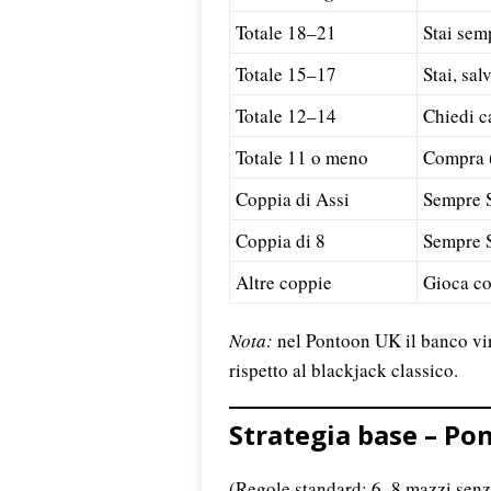
Totale 18–21
Stai sem
Totale 15–17
Stai, sal
Totale 12–14
Chiedi c
Totale 11 o meno
Compra (
Coppia di Assi
Sempre S
Coppia di 8
Sempre S
Altre coppie
Gioca co
Nota:
nel Pontoon UK il banco vin
rispetto al blackjack classico.
Strategia base – Po
(Regole standard: 6–8 mazzi senz