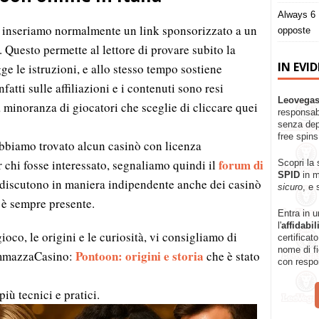
Always 6 
o inseriamo normalmente un link sponsorizzato a un
opposte
. Questo permette al lettore di provare subito la
IN EVI
e le istruzioni, e allo stesso tempo sostiene
atti sulle affiliazioni e i contenuti sono resi
Leovegas
lla minoranza di giocatori che sceglie di cliccare quei
responsabi
senza dep
free spins
abbiamo trovato alcun casinò con licenza
forum di
hi fosse interessato, segnaliamo quindi il
Scopri la 
SPID
in m
i discutono in maniera indipendente anche dei casinò
sicuro
, e
 sempre presente.
Entra in 
l'
affidabil
ioco, le origini e le curiosità, vi consigliamo di
certifica
nome di f
Pontoon: origini e storia
 AmmazzaCasino:
che è stato
con respon
iù tecnici e pratici.