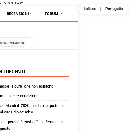
A IL SITO DELL'ADM
Italiano
|
Português
RECENSIONI
FORUM
sino Tradizionali
LI RECENTI
sse “sicure” che non esistono
 termini e le condizioni
 Mondiali 2026: guida alle quote, ai
 al caos diplomatico
s: perché è così difficile fermarsi al
giusto