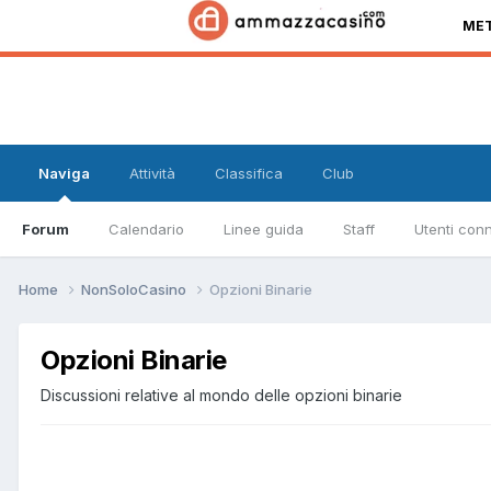
ME
Naviga
Attività
Classifica
Club
Forum
Calendario
Linee guida
Staff
Utenti con
Home
NonSoloCasino
Opzioni Binarie
Opzioni Binarie
Discussioni relative al mondo delle opzioni binarie