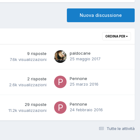
Nuova discussione
ORDINA PER
paldocane
9
risposte
25 maggio 2017
7.6k
visualizzazioni
Pennone
2
risposte
25 marzo 2016
2.6k
visualizzazioni
Pennone
29
risposte
24 febbraio 2016
11.2k
visualizzazioni
Tutte le attività