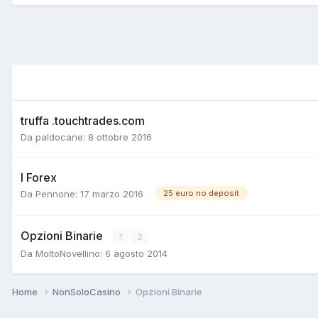
truffa .touchtrades.com
Da
paldocane
:
8 ottobre 2016
I Forex
Da
Pennone
:
17 marzo 2016
25 euro no deposit
Opzioni Binarie
1
2
Da
MoltoNovellino
:
6 agosto 2014
Home
NonSoloCasino
Opzioni Binarie