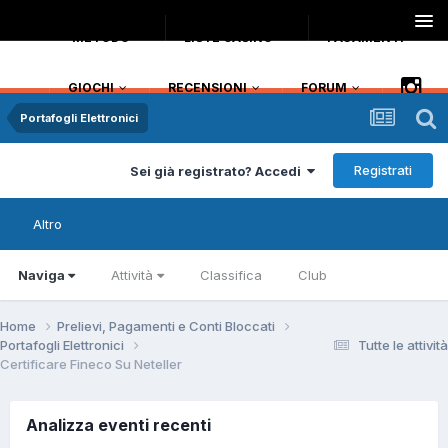
METODO
LISTE CASINO
PAGAMENTI
GIOCHI
RECENSIONI
FORUM
Portafogli Elettronici
Registrati
Sei già registrato? Accedi
Altro
Naviga
Attività
Classifica
Club
Home
Prelievi, Pagamenti e Conti Bloccati
Portafogli Elettronici
Tutte le attività
Certificare Fineco Su Neteller
Analizza eventi recenti