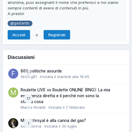
anonima, puoi assegnarti il nome che preferisci e noi siamo
sempre contenti di avere di contenuti in più.
A presto!
@gastardo
o
Accedi
Registrati
Discussioni
888 politiche assurde
0
federg81
· Iniziata il
martedi alle 16:45
Roulette LIVE vs Roulette ONLINE (RNG): La mia
esperienza diretta e il perché non sono la
17
stessa cosa
Marco Rivaldi
· Iniziata il
7 febbraio
Ma Richroyal è alla canna del gas?
1
belladonna
· Iniziata il
30 luglio