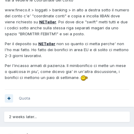
Vai a vedere le coordinate del conto
www.fineco.it > loggati > banking > in alto a destra sotto il numero
del conto c'e' "coordinate conti" e copia e incolla lIBAN dove
viene richiesto su
NETeller
. Poi dove dice "swift" metti tutti e due
i codici sotto anche sulla stessa riga separati magari da uno
spazio "BROMITRR FEBIITM1" e sei a posto.
Per il deposito su
NETeller
non so quanto ci metta perche' non
l'ho mai fatto. Ho fatto dei bonifici in area EU e di solito ci mettono
2-3 giorni lavorativi.
Per l'incasso armati di pazienza. Il minibonifico ci mette un mese
o qualcosa in piu', come dicevo gia' in un'altra discussione, i
bonifici ci mettono un paio di settimane.
Quota
2 weeks later...