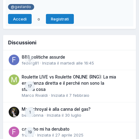
@gastardo
o
Accedi
Registrati
Discussioni
888 politiche assurde
0
federg81
· Iniziata il
martedi alle 16:45
Roulette LIVE vs Roulette ONLINE (RNG): La mia
esperienza diretta e il perché non sono la
17
stessa cosa
Marco Rivaldi
· Iniziata il
7 febbraio
Ma Richroyal è alla canna del gas?
1
belladonna
· Iniziata il
30 luglio
cazimbo mi ha derubato
19
fraore
· Iniziata il
27 aprile 2025