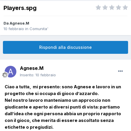
Players.spg
Da
Agnese.M
10 febbraio
in
Comunita'
Rispondi alla discussione
Agnese.M
Inserito:
10 febbraio
Ciao a tuttə, mi presento: sono Agnese e lavoro in un
progetto che si occupa di gioco d’azzardo.
Nel nostro lavoro manteniamo un approccio non
giudicante e aperto ai diversi punti di vista: partiamo
dall’idea che ogni persona abbia un proprio rapporto
con il gioco, che merita di essere ascoltato senza
etichette o pregiudizi.