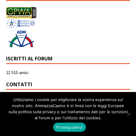
Winnita casinò
Richiesta prelievo
wild tornado paga?
Informazioni su Playzilla
ISCRITTI AL FORUM
12.515 amici
CONTATTI
info@ammazzacasino.com
Utilizziamo i cookie per migliorare la vostra esperienza sul
nostro sito. AmmazzaCasino è in linea con le leggi Europee
sulla politica sulla privacy e sul trattamento dati per le iscrizioni
al forum e per l'utilizzo dei cookies.
AmmazzaCasino e' un marchio registrato in Europa. Si propone come guida
informativa e non accetta alcun pagamento dai giocatori. Design e Contenuti protetti
Proseguiamo!
da Copyright 2003 - 2027