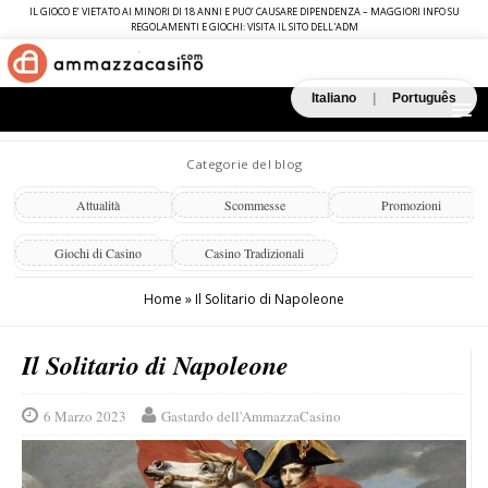
IL GIOCO E’ VIETATO AI MINORI DI 18 ANNI E PUO’ CAUSARE DIPENDENZA – MAGGIORI INFO SU
REGOLAMENTI E GIOCHI: VISITA IL SITO DELL'ADM
Italiano
|
Português
Categorie del blog
Attualità
Scommesse
Promozioni
Giochi di Casino
Casino Tradizionali
Home
»
Il Solitario di Napoleone
Il Solitario di Napoleone
6 Marzo 2023
Gastardo dell'AmmazzaCasino