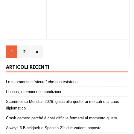
1
2
»
ARTICOLI RECENTI
Le scommesse “sicure” che non esistono
I bonus, i termini e le condizioni
Scommesse Mondiali 2026: guida alle quote, ai mercati e al caos
diplomatico
Crash games: perché è così difficile fermarsi al momento giusto
Always 6 Blackjack e Spanish 21: due varianti opposte