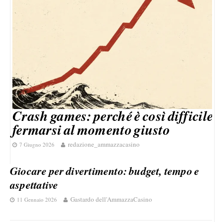
Crash games: perché è così difficile
fermarsi al momento giusto
redazione_ammazzacasino
7 Giugno 2026
Giocare per divertimento: budget, tempo e
aspettative
Gastardo dell'AmmazzaCasino
11 Gennaio 2026