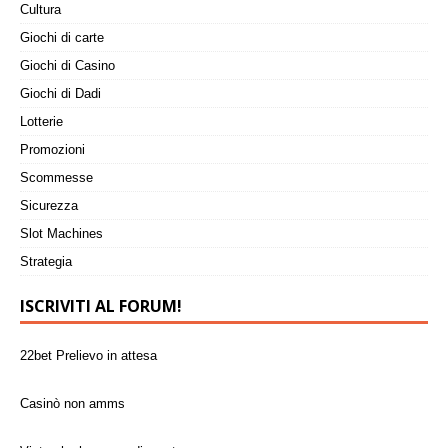
Cultura
Giochi di carte
Giochi di Casino
Giochi di Dadi
Lotterie
Promozioni
Scommesse
Sicurezza
Slot Machines
Strategia
ISCRIVITI AL FORUM!
22bet Prelievo in attesa
Casinò non amms