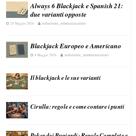
Always 6 Blackjack e Spanish 21:
due varianti opposte
redazione_ammazzacasino
29 Maggio 2026
Blackjack Europeo e Americano
redazione_ammazzacasino
8 Maggio 2026
Il blackjack e le sue varianti
Cirulla: regole e come contare i punti
Poker dei Bugiardi: Regole Complete e