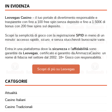
IN EVIDENZA
Leovegas Casino
– il tuo portale di divertimento responsabile e
trasparente con fino a 100 free spin senza deposito e fino a 1.500€ di
bonus con 200 free spins sul deposito.
Scopri la semplicità di gioco con la registrazione
SPID
in meno di un
minuto: accesso
rapido
,
sicuro
, e senza stucchevoli burocrazie varie.
Entra in una piattaforma dove la
sicurezza
e l'
affidabilità
sono
garantite da
Leovegas
, certificato e garantito da AmmazzaCasino: un
nome di fiducia nel settore dal 2002. 18+ Gioco con responsabilità.
Scopri di più su Leovegas
CATEGORIE
Attualità
Casino Italiani
Casino Tradizionali