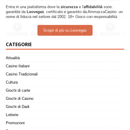
Entra in una piattaforma dove la
sicurezza
e l'
affidabilità
sono
garantite da
Leovegas
, certificato e garantito da AmmazzaCasino: un
nome di fiducia nel settore dal 2002. 18+ Gioco con responsabilità.
Scopri di più su Leovegas
CATEGORIE
Attualità
Casino Italiani
Casino Tradizionali
Cultura
Giochi di carte
Giochi di Casino
Giochi di Dadi
Lotterie
Promozioni