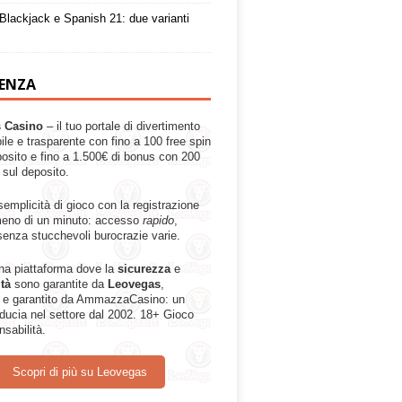
Blackjack e Spanish 21: due varianti
DENZA
 Casino
– il tuo portale di divertimento
le e trasparente con fino a 100 free spin
osito e fino a 1.500€ di bonus con 200
 sul deposito.
semplicità di gioco con la registrazione
eno di un minuto: accesso
rapido
,
 senza stucchevoli burocrazie varie.
una piattaforma dove la
sicurezza
e
ità
sono garantite da
Leovegas
,
to e garantito da AmmazzaCasino: un
iducia nel settore dal 2002. 18+ Gioco
sabilità.
Scopri di più su Leovegas