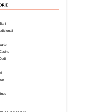
ORIE
liani
dizionali
carte
 Casino
Dadi
ni
se
a
ines