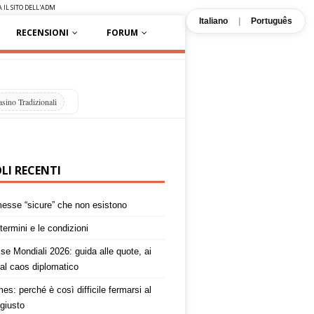
A IL SITO DELL'ADM
Italiano
|
Português
RECENSIONI
FORUM
sino Tradizionali
LI RECENTI
sse “sicure” che non esistono
 termini e le condizioni
 Mondiali 2026: guida alle quote, ai
 al caos diplomatico
s: perché è così difficile fermarsi al
giusto