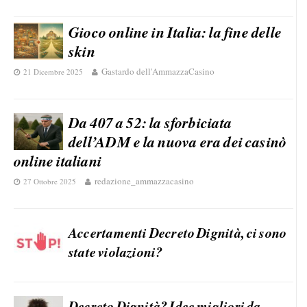
Gioco online in Italia: la fine delle
skin
Gastardo dell'AmmazzaCasino
21 Dicembre 2025
Da 407 a 52: la sforbiciata
dell’ADM e la nuova era dei casinò
online italiani
redazione_ammazzacasino
27 Ottobre 2025
Accertamenti Decreto Dignità, ci sono
state violazioni?
Decreto Dignità? Idee migliori da