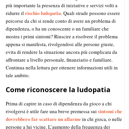
più importante la presenza di iniziative e servizi volti a
rischio ludopatia
ridurre il
. Quali strade possono essere
percorse da chi si rende conto di avere un problema di
dipendenza, o ha un conoscente o un familiare che
mostra i primi sintomi? Riuscire a risolvere il problema
appena si manifesta, rivolgendosi alle persone giuste,
evita di rendere la situazione ancora più complicata da
affrontare a livello personale, finanziario e familiare.
Continua nella lettura per ottenere informazioni utili in
tale ambito.
Come riconoscere la ludopatia
Prima di capire in caso di dipendenza da gioco a chi
sintomi che
rivolgersi è utile fare una breve premessa sui
dovrebbero far scattare un allarme
in chi gioca, o nelle
persone a lui vicine. L’aumento della frequenza dei