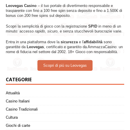
Leovegas Casino
– il tuo portale di divertimento responsabile e
trasparente con fino a 100 free spin senza deposito e fino a 1.500€ di
bonus con 200 free spins sul deposito.
Scopri la semplicità di gioco con la registrazione
SPID
in meno di un
minuto: accesso
rapido
,
sicuro
, e senza stucchevoli burocrazie varie.
Entra in una piattaforma dove la
sicurezza
e l'
affidabilità
sono
garantite da
Leovegas
, certificato e garantito da AmmazzaCasino: un
nome di fiducia nel settore dal 2002. 18+ Gioco con responsabilità.
Scopri di più su Leovegas
CATEGORIE
Attualità
Casino Italiani
Casino Tradizionali
Cultura
Giochi di carte