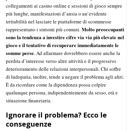
collegamenti ai casino online e sessioni di gioco sempre
più lunghe, manifestazioni d’ansia o un’evidente
irritabilità nel lasciare le piattaforme di scommesse
Molto preoccupanti
rappresentano i sintomi più comuni.
sono la tendenza a investire cifre via via più elevate nel
gioco
e il tentativo di recuperare immediatamente le
somme perse
. Ad allarmare dovrebbero essere anche la
perdita d’interesse verso altre attività e il progressivo
deterioramento delle relazioni interpersonali. Chi soffre
di ludopatia, inoltre, tende a negare il problema agli altri.
È da ricordare come la dipendenza possa colpire
qualunque persona, indipendentemente da sesso, età e
situazione finanziaria.
Ignorare il problema? Ecco le
conseguenze