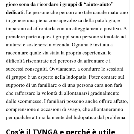
gioco sono da ricordare i gruppi di “aiuto-aiuto”
dedicati
. Le persone che percorrono tale canale maturano
in genere una piena consapevolezza della patologia, e
imparano ad affrontarla con un atteggiamento positivo. A
prendere parte a questi gruppi sono persone stimolate ad
aiutarsi e sostenersi a vicenda. Ognuna è invitata a
raccontare quale sia stata la propria esperienza, le
difficoltà riscontrate nel percorso da affrontare e i
successi conseguiti. Ovviamente, a condurre le sessioni
di gruppo è un esperto nella ludopatia. Poter contare sul
supporto di un familiare o di una persona cara non farà
che rafforzare la volontà di allontanarsi gradualmente
dalle scommesse. I familiari possono anche offrire affetto,
comprensione e occasioni di svago, che allontaneranno
per qualche attimo la mente del ludopatico dal problema.
Cos’è il TVNGA e perché è utile