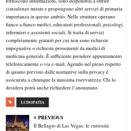
forniscono informazioni, sono disponibili a offrire
consulenze mirate e propongono altri servizi di primaria
importanza in questo ambito. Nelle strutture operano
fianco a fianco medici, educatori professionali, psicologi,
infermieri e assistenti sociali. Si tratta di servizi
completamente gratuiti per cui non sono richieste
impegnative o richieste provenienti da medici di
medicina generale. È sufficiente prendere appuntamento
telefonicamente o via e-mail. Agendo nel pieno rispetto
di quanto previsto dalle normative sulla privacy è
assicurata a chiunque la massima riservatezza. Chi lo
desidera potrà anche richiedere l’anonimato.
LUDOPATIA
PREVIOUS
Il Bellagio di Las Vegas: le curiosità