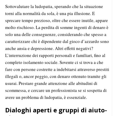
Sottovalutare la ludopatia, sperando che la situazione
torni alla normalità da sola, è una pia illusione. E
sprecare tempo prezioso, oltre che essere inutile, appare
molto rischioso. La perdita di somme ingenti di denaro è
solo una delle conseguenze, considerando che spesso a
caratterizzare chi è dipendente dal gioco d’azzardo sono
anche ansia e depressione. Altri effetti negativi?
L’interruzione dei rapporti personali e familiari, fino al
completo isolamento sociale. Sovente ci si trova a che
fare con persone costrette a indebitarsi attraverso prestiti
illegali o, ancor peggio, con denaro ottenuto tramite gli
usurai. Prestare grande attenzione alle abitudini di
scommessa, e cercare un professionista se si sospetta di
avere un problema di ludopatia, è essenziale.
Dialoghi aperti e gruppi di aiuto-