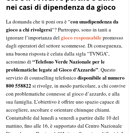
nei casi di dipendenza da gioco
con una
dipendenza da
La domanda che ti poni ora è “
gioco a chi rivolgersi
“? Purtroppo, sono in tanti a
gioco responsabile
ignorare l’importanza del
promosso
dagli operatori del settore scommesse. Di conseguenza,
una buona risposta è celata dalla sigla “TVNGA”,
“Telefono Verde Nazionale per le
acronimo di
problematiche legate al Gioco d’Azzardo”
. Questo
disponibile al numero
servizio di counselling telefonico
800 558822
si rivolge, in modo particolare, a chi convive
con problematiche connesse al gioco d’azzardo, e alla
sua famiglia. L’obiettivo è offrire uno spazio capace di
accogliere, ascoltare e orientare chiunque chiami.
Contattabile dal lunedì a venerdì a partire dalle 10 del
mattino, fino alle 16, è supportato dal Centro Nazionale