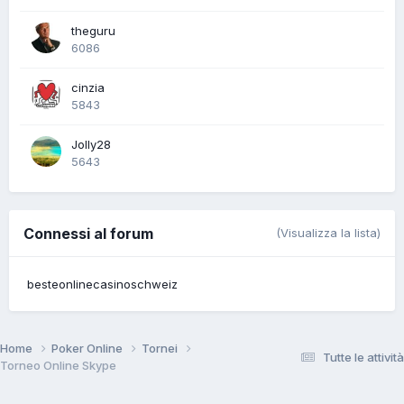
theguru
6086
cinzia
5843
Jolly28
5643
Connessi al forum
(Visualizza la lista)
besteonlinecasinoschweiz
Home
Poker Online
Tornei
Tutte le attività
Torneo Online Skype