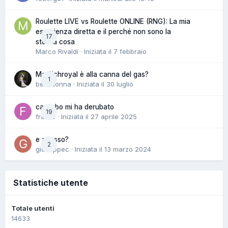
Roulette LIVE vs Roulette ONLINE (RNG): La mia
esperienza diretta e il perché non sono la
17
stessa cosa
Marco Rivaldi
· Iniziata il
7 febbraio
Ma Richroyal è alla canna del gas?
1
belladonna
· Iniziata il
30 luglio
cazimbo mi ha derubato
19
fraore
· Iniziata il
27 aprile 2025
e adesso?
2
giuseppec
· Iniziata il
13 marzo 2024
Statistiche utente
Totale utenti
14633