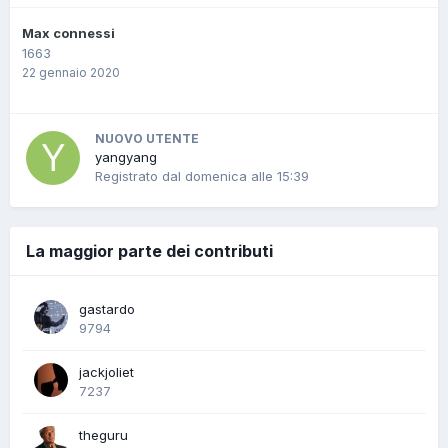
Max connessi
1663
22 gennaio 2020
NUOVO UTENTE
yangyang
Registrato dal
domenica alle 15:39
La maggior parte dei contributi
gastardo
9794
jackjoliet
7237
theguru