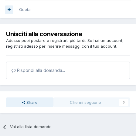
Quota
Unisciti alla conversazione
Adesso puoi postare e registrarti più tardi. Se hai un account,
registrati adesso
per inserire messaggi con il tuo account.
Rispondi alla domanda...
Share
Che mi seguono
0
Vai alla lista domande