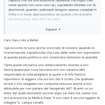
capisco che sia una situazione fastidiosa. Purtroppo casi
come questo non sono così rari, soprattutto d’estate con le
amichevoli, quando i palinsesti vengono spesso compilati in
fretta e in modo approssimativo da quotisti che lavorano,
diciamolo pure, alla ca**o di cane.
Nella pratica:
Expand
Molti bookmaker
non rimborsano
se ritengono che
l'errore non comprometta la “possibilità di identificare
Caro Gas,il sito è Better.
chiaramente l'evento”.
cqe,siccome mi sono anche scocciato di ricevere (quando le
Alcuni si tutelano con clausole nei
Termini e
ricevo)risposte copia/incolla che,il piu delle volte non rispondono
Condizioni
, riservandosi il diritto di correggere “errori
al quesito posto,prefrisco non cominciare nemmeno la querelle.
materiali” senza dover riconoscere automaticamente
un rimborso.
Tanto,questi siti,hanno uno sbilanciamento enorme a loro
favore,qualunque cosa facciano,loro non saranno MAi
Prova a controllare se è il tuo caso. Non avendo indicato il
responsabili di nulla;sbagliano le quote o le info?bene,ti
nome del bookmaker, è difficile darti indicazioni più precise.
rispondono di leggere che,sul loro sito è scritto che qualsiasi
Se non ottieni risposta, o ti arriva una risposta
errore o info sbagliata non comporta nessuna azione a loro
insoddisfacente, puoi valutare di scrivere a
attribuibile,per non parlare del famigerato ART 18,entri un un
consumatori@adm.gov.it
— ma preparati: spesso
limbo dal quale dovresti(!) uscirne dopo sei mesi ma...basta che
ignorano le segnalazioni o rispondono con frasi
loro pronuncino la fatidica frase "il suo caso è ancora oggetto di
preconfezionate, se rispondono.
indagine"e...campa cavallo.