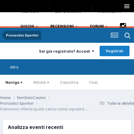
METODO
LISTE CASINO
PAGAMENTI
GIOCHI
RECENSIONI
FORUM
Pronostici Sportivi
Registrati
Sei già registrato? Accedi
Altro
Naviga
Attività
Classifica
Club
Home
NonSoloCasino
Pronostici Sportivi
Tutte le attività
Palinsesto offerta quote calcio nome squadra sbagliato
Analizza eventi recenti