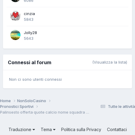
6086
cinzia
5843
Jolly28
5643
Connessi al forum
(Visualizza la lista)
Non ci sono utenti connessi
Home
NonSoloCasino
Pronostici Sportivi
Tutte le attività
Palinsesto offerta quote calcio nome squadra sbagliato
Traduzione
Tema
Politica sulla Privacy
Contattaci