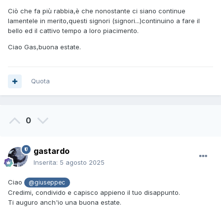
In ogni caso, segnalare pubblicamente questi episodi
con il
Ciò che fa più rabbia,è che nonostante ci siano continue
nome dell’operatore
è sempre utile: aiuta altri utenti a fare
lamentele in merito,questi signori (signori...)continuino a fare il
attenzione e, con un po’ di fortuna, mette pressione al
bello ed il cattivo tempo a loro piacimento.
bookmaker.
Ciao Gas,buona estate.
Facci sapere come va a finire.
Un saluto!
Quota
0
gastardo
Inserita:
5 agosto 2025
Ciao
@giuseppec
Credimi, condivido e capisco appieno il tuo disappunto.
Ti auguro anch'io una buona estate.