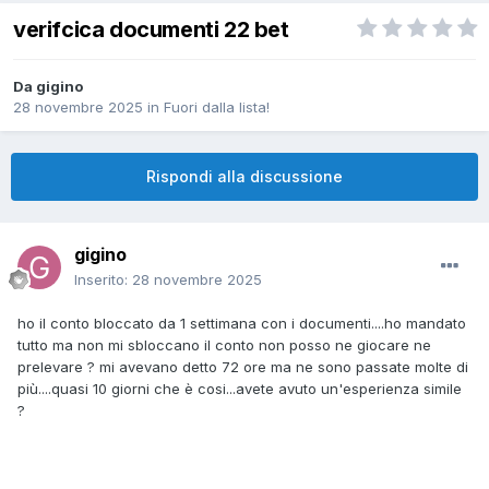
verifcica documenti 22 bet
Da
gigino
28 novembre 2025
in
Fuori dalla lista!
Rispondi alla discussione
gigino
Inserito:
28 novembre 2025
ho il conto bloccato da 1 settimana con i documenti....ho mandato
tutto ma non mi sbloccano il conto non posso ne giocare ne
prelevare ? mi avevano detto 72 ore ma ne sono passate molte di
più....quasi 10 giorni che è cosi...avete avuto un'esperienza simile
?