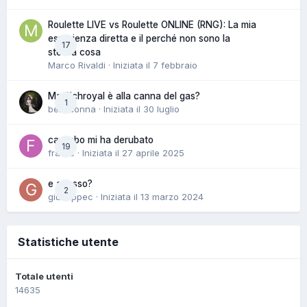
Roulette LIVE vs Roulette ONLINE (RNG): La mia
esperienza diretta e il perché non sono la
17
stessa cosa
Marco Rivaldi
· Iniziata il
7 febbraio
Ma Richroyal è alla canna del gas?
1
belladonna
· Iniziata il
30 luglio
cazimbo mi ha derubato
19
fraore
· Iniziata il
27 aprile 2025
e adesso?
2
giuseppec
· Iniziata il
13 marzo 2024
Statistiche utente
Totale utenti
14635