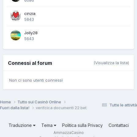
6086
cinzia
5843
Jolly28
5643
Connessi al forum
(Visualizza la lista)
Non ci sono utenti connessi
Home
Tutto sui Casinò Online
Tutte le attività
Fuori dalla lista!
verifcica documenti 22 bet
Traduzione
Tema
Politica sulla Privacy
Contattaci
AmmazzaCasino