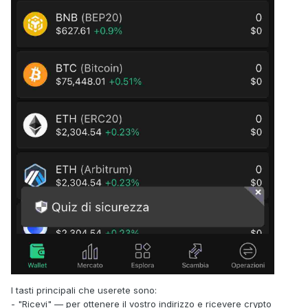
I tasti principali che userete sono:
- "Ricevi" — per ottenere il vostro indirizzo e ricevere crypto