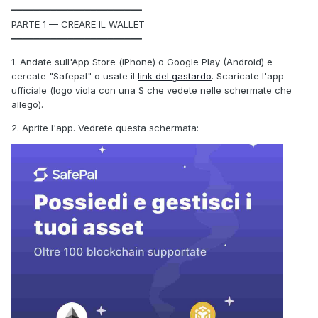
━━━━━━━━━━━━━━━━━━━━━━━
PARTE 1 — CREARE IL WALLET
━━━━━━━━━━━━━━━━━━━━━━━
1. Andate sull'App Store (iPhone) o Google Play (Android) e
cercate "Safepal" o usate il
link del gastardo
. Scaricate l'app
ufficiale (logo viola con una S che vedete nelle schermate che
allego).
2. Aprite l'app. Vedrete questa schermata: