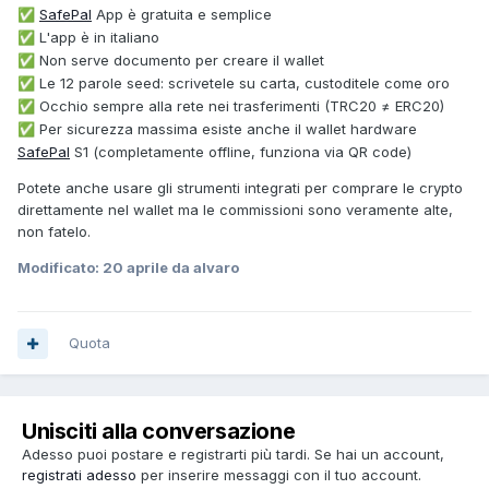
SafePal
App è gratuita e semplice
✅
L'app è in italiano
✅
Non serve documento per creare il wallet
✅
Le 12 parole seed: scrivetele su carta, custoditele come oro
✅
Occhio sempre alla rete nei trasferimenti (TRC20 ≠ ERC20)
✅
Per sicurezza massima esiste anche il wallet hardware
✅
SafePal
S1 (completamente offline, funziona via QR code)
Potete anche usare gli strumenti integrati per comprare le crypto
direttamente nel wallet ma le commissioni sono veramente alte,
non fatelo.
Modificato:
20 aprile
da alvaro
Quota
Unisciti alla conversazione
Adesso puoi postare e registrarti più tardi. Se hai un account,
registrati adesso
per inserire messaggi con il tuo account.