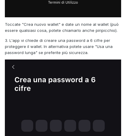
Toccate "Crea nuovo wallet" e date un nome al wallet (può
essere qualsiasi cosa, potete chiamarlo anche piripicchio).
3. L'app vi chiede di creare una password a 6 cifre per
proteggere il wallet. In alternativa potete usare "Usa una
password lunga" se preferite più sicurezza.