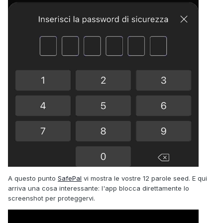
A questo punto
SafePal
vi mostra le vostre 12 parole seed. E qui
arriva una cosa interessante: l'app blocca direttamente lo
screenshot per proteggervi.