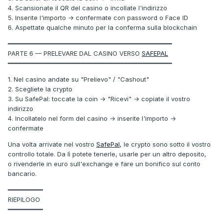
4. Scansionate il QR del casino o incollate l'indirizzo
5. Inserite l'importo → confermate con password o Face ID
6. Aspettate qualche minuto per la conferma sulla blockchain
━━━━━━━━━━━━━━━━━━━━━━━━━━━━━━━━━━━━━━━━━━
PARTE 6 — PRELEVARE DAL CASINO VERSO
SAFEPAL
━━━━━━━━━━━━━━━━━━━━━━━━━━━━━━━━━━━━━━━━━━
1. Nel casino andate su "Prelievo" / "Cashout"
2. Scegliete la crypto
3. Su SafePal: toccate la coin → "Ricevi" → copiate il vostro
indirizzo
4. Incollatelo nel form del casino → inserite l'importo →
confermate
Una volta arrivate nel vostro
SafePal
, le crypto sono sotto il vostro
controllo totale. Da lì potete tenerle, usarle per un altro deposito,
o rivenderle in euro sull'exchange e fare un bonifico sul conto
bancario.
━━━━━━━━━
RIEPILOGO
━━━━━━━━━