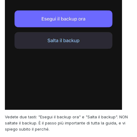
Vedete due tasti: "Esegui il backup ora" e "Salta il backup". NON
saltate il backup. È il passo più importante di tutta la guida, e vi
spiego subito il perché.