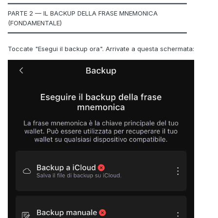
━━━━━━━━━━━━━━━━━━━━━━━━━━━━━━━━━━━━━━━━━━━━━━
PARTE 2 — IL BACKUP DELLA FRASE MNEMONICA
(FONDAMENTALE)
━━━━━━━━━━━━━━━━━━━━━━━━━━━━━━━━━━━━━━━━━━━━━━
Toccate "Esegui il backup ora". Arrivate a questa schermata: