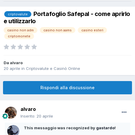
Portafoglio Safepal - come aprirlo
criptovalute
e utilizzarlo
casino non adm
casino non aams
casino esteri
criptomonete
Da
alvaro
20 aprile
in
Criptovalute e Casinò Online
Rispondi alla discussione
alvaro
Inserito:
20 aprile
This messaggio was recognized by
gastardo
!