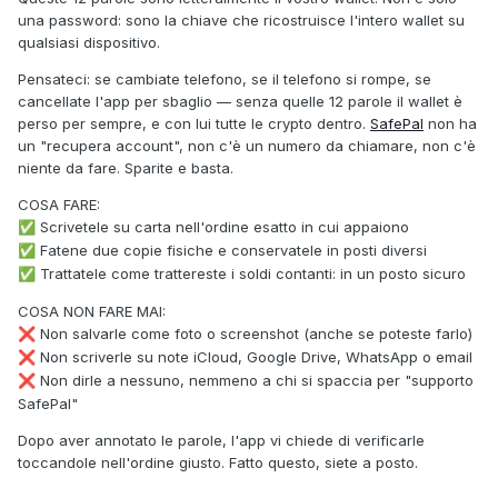
una password: sono la chiave che ricostruisce l'intero wallet su
qualsiasi dispositivo.
Pensateci: se cambiate telefono, se il telefono si rompe, se
cancellate l'app per sbaglio — senza quelle 12 parole il wallet è
perso per sempre, e con lui tutte le crypto dentro.
SafePal
non ha
un "recupera account", non c'è un numero da chiamare, non c'è
niente da fare. Sparite e basta.
COSA FARE:
Scrivetele su carta nell'ordine esatto in cui appaiono
✅
Fatene due copie fisiche e conservatele in posti diversi
✅
Trattatele come trattereste i soldi contanti: in un posto sicuro
✅
COSA NON FARE MAI:
Non salvarle come foto o screenshot (anche se poteste farlo)
❌
Non scriverle su note iCloud, Google Drive, WhatsApp o email
❌
Non dirle a nessuno, nemmeno a chi si spaccia per "supporto
❌
SafePal"
Dopo aver annotato le parole, l'app vi chiede di verificarle
toccandole nell'ordine giusto. Fatto questo, siete a posto.