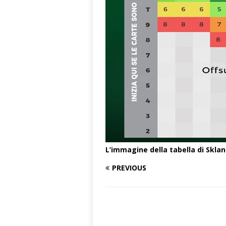
L’immagine della tabella di Skla
PREVIOUS