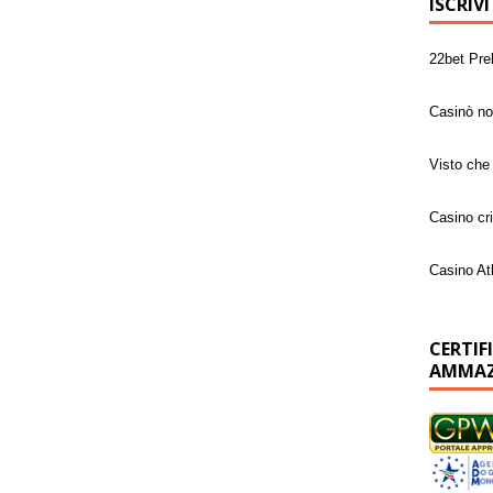
ISCRIV
22bet Prel
Casinò n
Visto che 
Casino cr
Casino At
RABONA 
CERTIF
AMMAZ
Winnita c
Richiesta 
wild torn