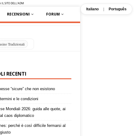
A IL SITO DELL'ADM
Italiano
|
Português
RECENSIONI
FORUM
sino Tradizionali
LI RECENTI
sse “sicure” che non esistono
 termini e le condizioni
 Mondiali 2026: guida alle quote, ai
 al caos diplomatico
s: perché è così difficile fermarsi al
giusto