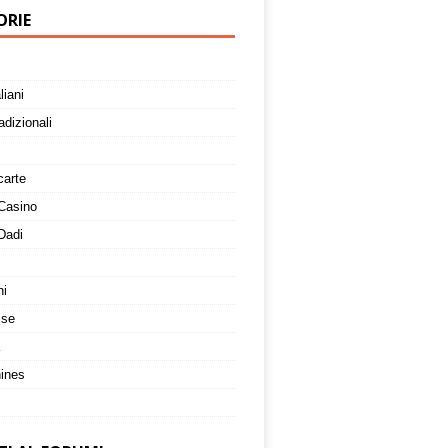
ORIE
liani
dizionali
carte
 Casino
Dadi
ni
se
a
ines