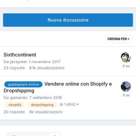
Nuova discussione
ORDINA PER
Sixthcontinent
Da
jackjoliet
:
1 novembre 2017
23
risposte
8.1k
visualizzazioni
Vendere online con Shopify e
guadagnare online
Dropshipping
Da
gastardo
:
7 settembre 2016
(e 1 altro)
shopify
dropshipping
20
risposte
9k
visualizzazioni