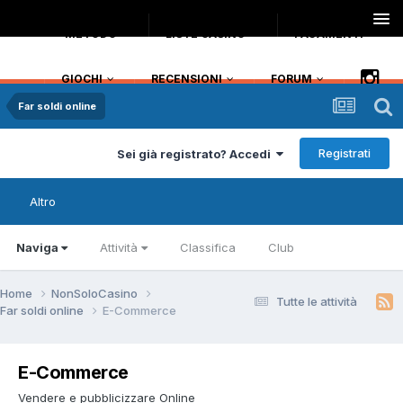
METODO
LISTE CASINO
PAGAMENTI
GIOCHI
RECENSIONI
FORUM
Far soldi online
Registrati
Sei già registrato? Accedi
Altro
Naviga
Attività
Classifica
Club
Home
NonSoloCasino
Tutte le attività
Far soldi online
E-Commerce
E-Commerce
Vendere e pubblicizzare Online