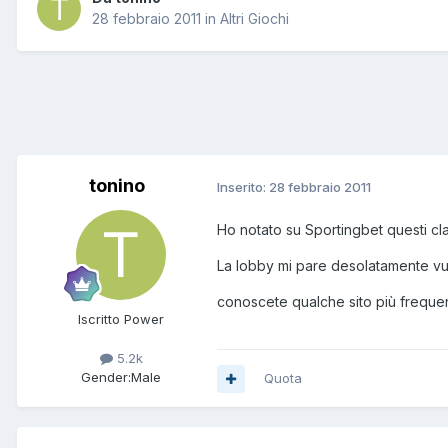
28 febbraio 2011
in
Altri Giochi
tonino
Inserito:
28 febbraio 2011
Ho notato su Sportingbet questi class
La lobby mi pare desolatamente vuo
conoscete qualche sito più freque
Iscritto Power
5.2k
Gender:
Male
Quota