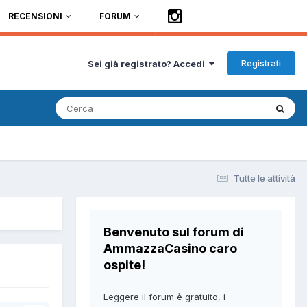
RECENSIONI
FORUM
Registrati
Sei già registrato? Accedi
Tutte le attività
Benvenuto sul forum di
AmmazzaCasino caro
ospite!
Leggere il forum è gratuito, i