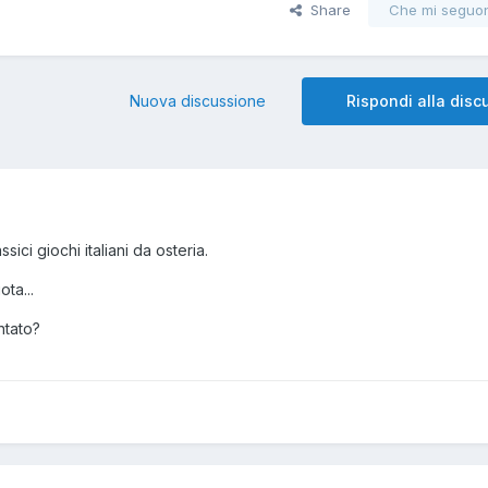
Share
Che mi seguo
Nuova discussione
Rispondi alla disc
ici giochi italiani da osteria.
ta...
ntato?