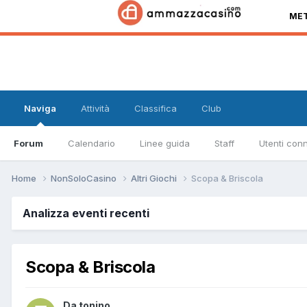
ME
Naviga
Attività
Classifica
Club
Forum
Calendario
Linee guida
Staff
Utenti con
Home
NonSoloCasino
Altri Giochi
Scopa & Briscola
Analizza eventi recenti
Scopa & Briscola
Da
tonino