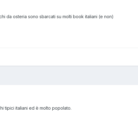
hi da osteria sono sbarcati su molti book italiani (e non)
i tipici italiani ed è molto popolato.