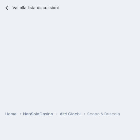
Vai alla lista discussioni
Home
NonSoloCasino
Altri Giochi
Scopa & Briscola