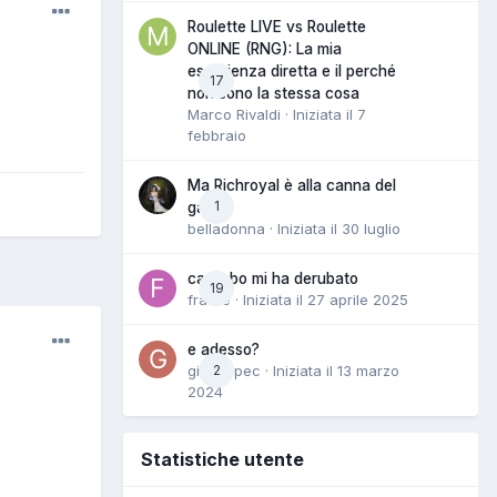
Roulette LIVE vs Roulette
ONLINE (RNG): La mia
esperienza diretta e il perché
17
non sono la stessa cosa
Marco Rivaldi
· Iniziata il
7
febbraio
Ma Richroyal è alla canna del
1
gas?
belladonna
· Iniziata il
30 luglio
cazimbo mi ha derubato
19
fraore
· Iniziata il
27 aprile 2025
e adesso?
giuseppec
2
· Iniziata il
13 marzo
2024
Statistiche utente