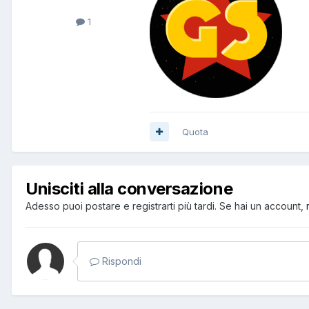
1
Quota
Unisciti alla conversazione
Adesso puoi postare e registrarti più tardi. Se hai un account,
Rispondi