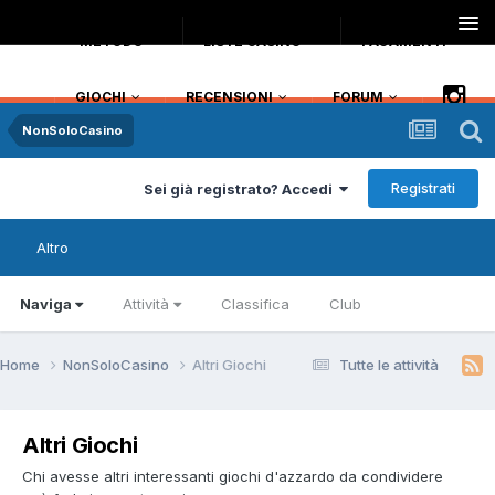
METODO
LISTE CASINO
PAGAMENTI
GIOCHI
RECENSIONI
FORUM
NonSoloCasino
Registrati
Sei già registrato? Accedi
Altro
Naviga
Attività
Classifica
Club
Home
NonSoloCasino
Altri Giochi
Tutte le attività
Altri Giochi
Chi avesse altri interessanti giochi d'azzardo da condividere