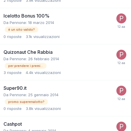
2
risposte
3.9k
visualizzazioni
Icelotto Bonus 100%
Da
Pennone
:
18 marzo 2014
è un sito valido?
0
risposte
3.1k
visualizzazioni
Quizonaut Che Rabbia
Da
Pennone
:
26 febbraio 2014
per prendere i premi...
3
risposte
4.4k
visualizzazioni
Super90.it
Da
Pennone
:
25 gennaio 2014
promo superenalotto?
0
risposte
3.8k
visualizzazioni
Cashpot
Da
Pennone
:
4 gennaio 2014