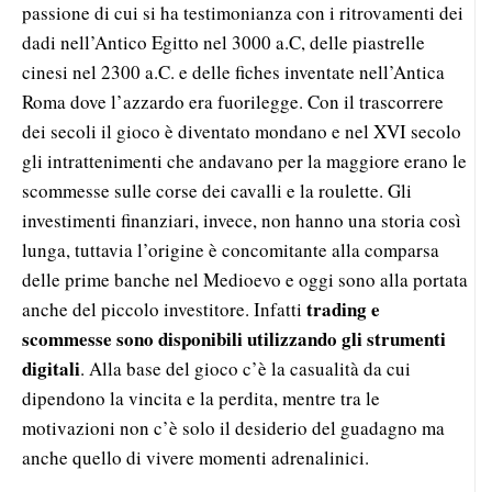
passione di cui si ha testimonianza con i ritrovamenti dei
dadi nell’Antico Egitto nel 3000 a.C, delle piastrelle
cinesi nel 2300 a.C. e delle fiches inventate nell’Antica
Roma dove l’azzardo era fuorilegge. Con il trascorrere
dei secoli il gioco è diventato mondano e nel XVI secolo
gli intrattenimenti che andavano per la maggiore erano le
scommesse sulle corse dei cavalli e la roulette. Gli
investimenti finanziari, invece, non hanno una storia così
lunga, tuttavia l’origine è concomitante alla comparsa
delle prime banche nel Medioevo e oggi sono alla portata
trading e
anche del piccolo investitore. Infatti
scommesse
sono disponibili utilizzando gli strumenti
digitali
. Alla base del gioco c’è la casualità da cui
dipendono la vincita e la perdita, mentre tra le
motivazioni non c’è solo il desiderio del guadagno ma
anche quello di vivere momenti adrenalinici.