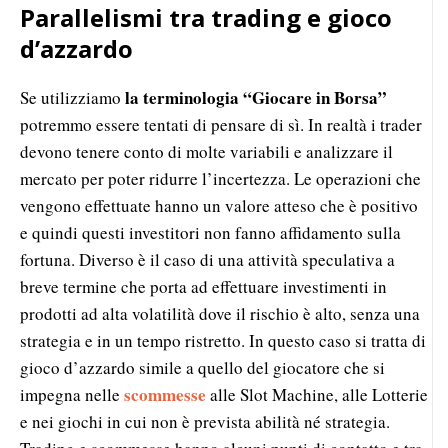
Parallelismi tra trading e gioco
d’azzardo
la terminologia “Giocare in Borsa”
Se utilizziamo
potremmo essere tentati di pensare di sì. In realtà i trader
devono tenere conto di molte variabili e analizzare il
mercato per poter ridurre l’incertezza. Le operazioni che
vengono effettuate hanno un valore atteso che è positivo
e quindi questi investitori non fanno affidamento sulla
fortuna. Diverso è il caso di una attività speculativa a
breve termine che porta ad effettuare investimenti in
prodotti ad alta volatilità dove il rischio è alto, senza una
strategia e in un tempo ristretto. In questo caso si tratta di
gioco d’azzardo simile a quello del giocatore che si
scommesse
impegna nelle
alle Slot Machine, alle Lotterie
e nei giochi in cui non è prevista abilità né strategia.