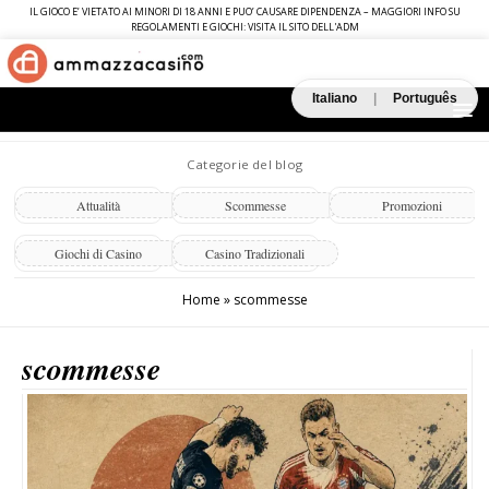
IL GIOCO E’ VIETATO AI MINORI DI 18 ANNI E PUO’ CAUSARE DIPENDENZA – MAGGIORI INFO SU
REGOLAMENTI E GIOCHI: VISITA IL SITO DELL'ADM
Italiano
|
Português
Categorie del blog
Attualità
Scommesse
Promozioni
Giochi di Casino
Casino Tradizionali
Home
»
scommesse
scommesse