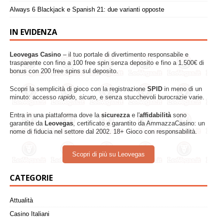
Always 6 Blackjack e Spanish 21: due varianti opposte
IN EVIDENZA
Leovegas Casino
– il tuo portale di divertimento responsabile e
trasparente con fino a 100 free spin senza deposito e fino a 1.500€ di
bonus con 200 free spins sul deposito.
Scopri la semplicità di gioco con la registrazione
SPID
in meno di un
minuto: accesso
rapido
,
sicuro
, e senza stucchevoli burocrazie varie.
Entra in una piattaforma dove la
sicurezza
e l'
affidabilità
sono
garantite da
Leovegas
, certificato e garantito da AmmazzaCasino: un
nome di fiducia nel settore dal 2002. 18+ Gioco con responsabilità.
Scopri di più su Leovegas
CATEGORIE
Attualità
Casino Italiani