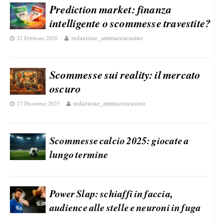
Prediction market: finanza
intelligente o scommesse travestite?
redazione_ammazzacasino
21 Febbraio 2026
Scommesse sui reality: il mercato
oscuro
redazione_ammazzacasino
27 Dicembre 2025
Scommesse calcio 2025: giocate a
lungo termine
Power Slap: schiaffi in faccia,
audience alle stelle e neuroni in fuga