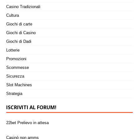
Casino Tradizionali
Cultura
Giochi di carte
Giochi di Casino
Giochi di Dadi
Lotterie
Promozioni
Scommesse
Sicurezza
Slot Machines
Strategia
ISCRIVITI AL FORUM!
22bet Prelievo in attesa
Casinò non amms