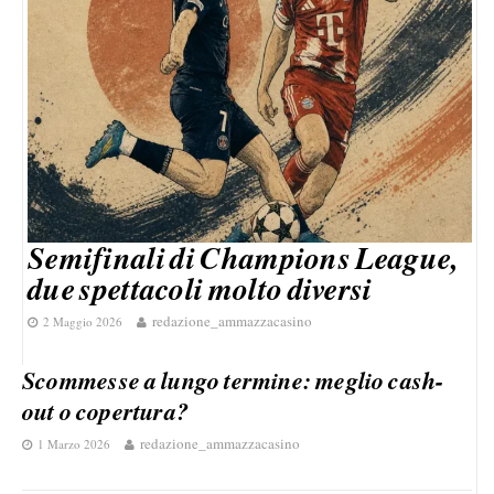
Semifinali di Champions League,
due spettacoli molto diversi
redazione_ammazzacasino
2 Maggio 2026
Scommesse a lungo termine: meglio cash-
out o copertura?
redazione_ammazzacasino
1 Marzo 2026