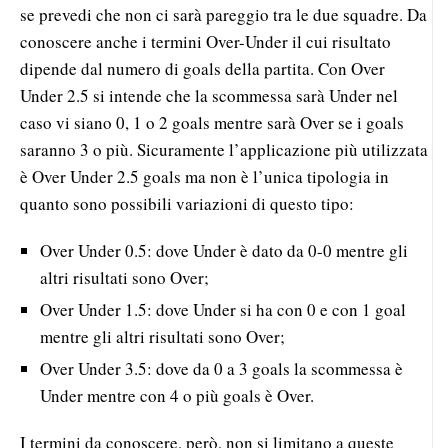
se prevedi che non ci sarà pareggio tra le due squadre. Da
conoscere anche i termini Over-Under il cui risultato
dipende dal numero di goals della partita. Con Over
Under 2.5 si intende che la scommessa sarà Under nel
caso vi siano 0, 1 o 2 goals mentre sarà Over se i goals
saranno 3 o più. Sicuramente l’applicazione più utilizzata
è Over Under 2.5 goals ma non è l’unica tipologia in
quanto sono possibili variazioni di questo tipo:
Over Under 0.5: dove Under è dato da 0-0 mentre gli
altri risultati sono Over;
Over Under 1.5: dove Under si ha con 0 e con 1 goal
mentre gli altri risultati sono Over;
Over Under 3.5: dove da 0 a 3 goals la scommessa è
Under mentre con 4 o più goals è Over.
I termini da conoscere, però, non si limitano a queste