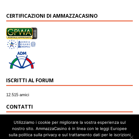
RABONA CASINÒ È AFFIDABILE O È SCAM?
CERTIFICAZIONI DI AMMAZZACASINO
Winnita casinò
Richiesta prelievo
wild tornado paga?
Informazioni su Playzilla
ISCRITTI AL FORUM
12.515 amici
CONTATTI
info@ammazzacasino.com
Utilizziamo i cookie per migliorare la vostra esperienza sul
nostro sito. AmmazzaCasino è in linea con le leggi Europee
sulla politica sulla privacy e sul trattamento dati per le iscrizioni