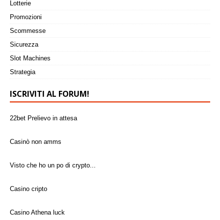
Lotterie
Promozioni
Scommesse
Sicurezza
Slot Machines
Strategia
ISCRIVITI AL FORUM!
22bet Prelievo in attesa
Casinò non amms
Visto che ho un po di crypto...
Casino cripto
Casino Athena luck