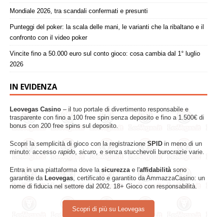
Mondiale 2026, tra scandali confermati e presunti
Punteggi del poker: la scala delle mani, le varianti che la ribaltano e il
confronto con il video poker
Vincite fino a 50.000 euro sul conto gioco: cosa cambia dal 1° luglio
2026
IN EVIDENZA
Leovegas Casino
– il tuo portale di divertimento responsabile e
trasparente con fino a 100 free spin senza deposito e fino a 1.500€ di
bonus con 200 free spins sul deposito.
Scopri la semplicità di gioco con la registrazione
SPID
in meno di un
minuto: accesso
rapido
,
sicuro
, e senza stucchevoli burocrazie varie.
Entra in una piattaforma dove la
sicurezza
e l'
affidabilità
sono
garantite da
Leovegas
, certificato e garantito da AmmazzaCasino: un
nome di fiducia nel settore dal 2002. 18+ Gioco con responsabilità.
Scopri di più su Leovegas