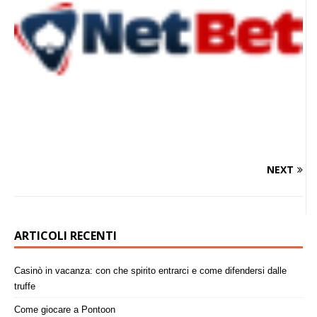
NEXT
ARTICOLI RECENTI
Casinò in vacanza: con che spirito entrarci e come difendersi dalle
truffe
Come giocare a Pontoon