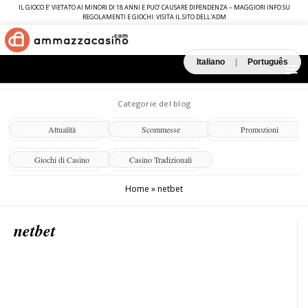
IL GIOCO E’ VIETATO AI MINORI DI 18 ANNI E PUO’ CAUSARE DIPENDENZA – MAGGIORI INFO SU
REGOLAMENTI E GIOCHI: VISITA IL SITO DELL'ADM
Italiano
|
Português
Categorie del blog
Attualità
Scommesse
Promozioni
Giochi di Casino
Casino Tradizionali
Home
»
netbet
netbet