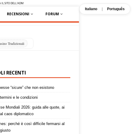
A IL SITO DELL'ADM
Italiano
|
Português
RECENSIONI
FORUM
sino Tradizionali
LI RECENTI
sse “sicure” che non esistono
 termini e le condizioni
 Mondiali 2026: guida alle quote, ai
 al caos diplomatico
s: perché è così difficile fermarsi al
giusto