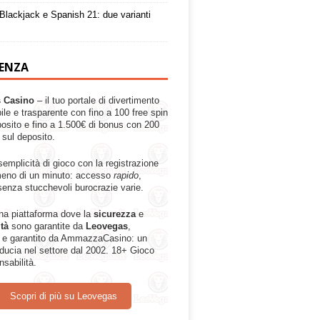
Blackjack e Spanish 21: due varianti
DENZA
 Casino
– il tuo portale di divertimento
le e trasparente con fino a 100 free spin
osito e fino a 1.500€ di bonus con 200
 sul deposito.
semplicità di gioco con la registrazione
eno di un minuto: accesso
rapido
,
 senza stucchevoli burocrazie varie.
una piattaforma dove la
sicurezza
e
ità
sono garantite da
Leovegas
,
to e garantito da AmmazzaCasino: un
iducia nel settore dal 2002. 18+ Gioco
sabilità.
Scopri di più su Leovegas