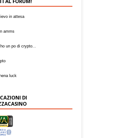
ITI AL FORUM!
ievo in attesa
on amms
ho un po di crypto...
ipto
hena luck
CASINÒ È AFFIDABILE O È SCAM?
ICAZIONI DI
ZACASINO
asinò
prelievo
ado paga?