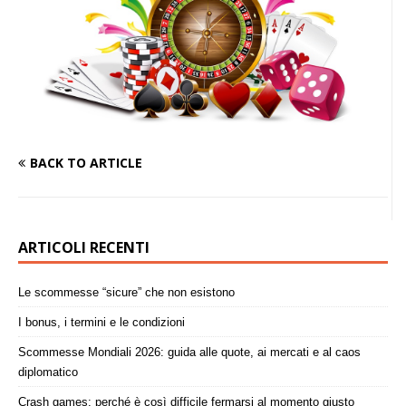
BACK TO ARTICLE
ARTICOLI RECENTI
Le scommesse “sicure” che non esistono
I bonus, i termini e le condizioni
Scommesse Mondiali 2026: guida alle quote, ai mercati e al caos
diplomatico
Crash games: perché è così difficile fermarsi al momento giusto