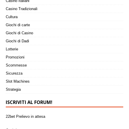
Casino Italiani
Casino Tradizionali
Cultura
Giochi di carte
Giochi di Casino
Giochi di Dadi
Lotterie
Promozioni
Scommesse
Sicurezza
Slot Machines
Strategia
ISCRIVITI AL FORUM!
22bet Prelievo in attesa