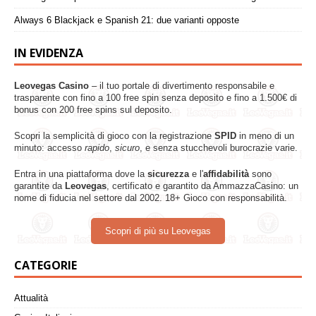
Always 6 Blackjack e Spanish 21: due varianti opposte
IN EVIDENZA
Leovegas Casino
– il tuo portale di divertimento responsabile e
trasparente con fino a 100 free spin senza deposito e fino a 1.500€ di
bonus con 200 free spins sul deposito.
Scopri la semplicità di gioco con la registrazione
SPID
in meno di un
minuto: accesso
rapido
,
sicuro
, e senza stucchevoli burocrazie varie.
Entra in una piattaforma dove la
sicurezza
e l'
affidabilità
sono
garantite da
Leovegas
, certificato e garantito da AmmazzaCasino: un
nome di fiducia nel settore dal 2002. 18+ Gioco con responsabilità.
Scopri di più su Leovegas
CATEGORIE
Attualità