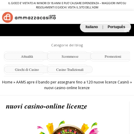
IL GIOCO E’ VIETATO AI MINORI DI 18 ANNI E PUO’ CAUSARE DIPENDENZA – MAGGIORI INFO SU
REGOLAMENTI E GIOCHI: VISITA IL SITO DELL'ADM
Italiano
|
Português
Categorie del blog
Attualità
Scommesse
Promozioni
Giochi di Casino
Casino Tradizionali
Home
»
AAMS apre il bando per assegnare fino a 120 nuove licenze Casinò
»
nuovi casino-online licenze
nuovi casino-online licenze