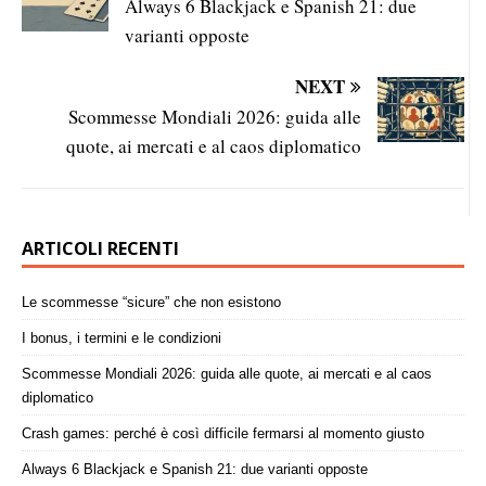
Always 6 Blackjack e Spanish 21: due
varianti opposte
NEXT
Scommesse Mondiali 2026: guida alle
quote, ai mercati e al caos diplomatico
ARTICOLI RECENTI
Le scommesse “sicure” che non esistono
I bonus, i termini e le condizioni
Scommesse Mondiali 2026: guida alle quote, ai mercati e al caos
diplomatico
Crash games: perché è così difficile fermarsi al momento giusto
Always 6 Blackjack e Spanish 21: due varianti opposte