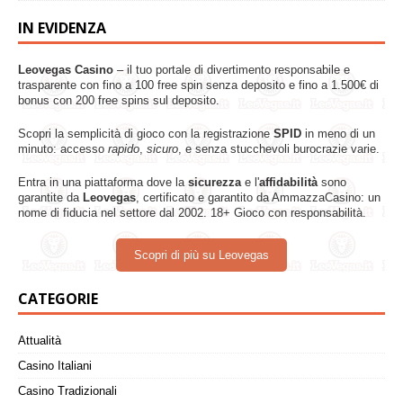
IN EVIDENZA
Leovegas Casino
– il tuo portale di divertimento responsabile e
trasparente con fino a 100 free spin senza deposito e fino a 1.500€ di
bonus con 200 free spins sul deposito.
Scopri la semplicità di gioco con la registrazione
SPID
in meno di un
minuto: accesso
rapido
,
sicuro
, e senza stucchevoli burocrazie varie.
Entra in una piattaforma dove la
sicurezza
e l'
affidabilità
sono
garantite da
Leovegas
, certificato e garantito da AmmazzaCasino: un
nome di fiducia nel settore dal 2002. 18+ Gioco con responsabilità.
Scopri di più su Leovegas
CATEGORIE
Attualità
Casino Italiani
Casino Tradizionali