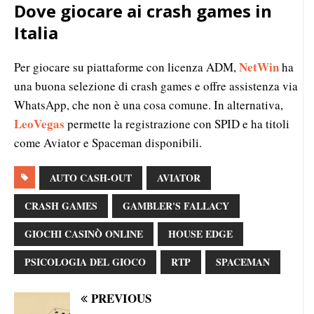
Dove giocare ai crash games in
Italia
NetWin
Per giocare su piattaforme con licenza ADM,
ha
una buona selezione di crash games e offre assistenza via
WhatsApp, che non è una cosa comune. In alternativa,
LeoVegas
permette la registrazione con SPID e ha titoli
come Aviator e Spaceman disponibili.
AUTO CASH-OUT
AVIATOR
CRASH GAMES
GAMBLER'S FALLACY
GIOCHI CASINÒ ONLINE
HOUSE EDGE
PSICOLOGIA DEL GIOCO
RTP
SPACEMAN
PREVIOUS