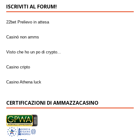
ISCRIVITI AL FORUM!
22bet Prelievo in attesa
Casinò non amms
Visto che ho un po di crypto...
Casino cripto
Casino Athena luck
RABONA CASINÒ È AFFIDABILE O È SCAM?
CERTIFICAZIONI DI AMMAZZACASINO
Winnita casinò
Richiesta prelievo