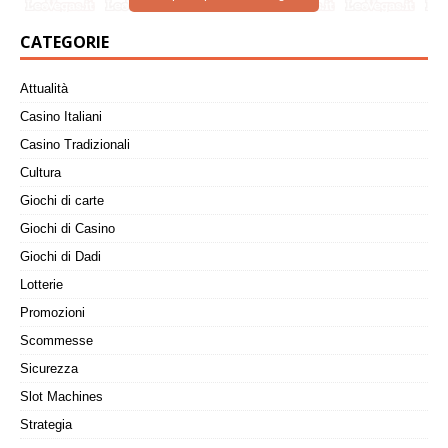
CATEGORIE
Attualità
Casino Italiani
Casino Tradizionali
Cultura
Giochi di carte
Giochi di Casino
Giochi di Dadi
Lotterie
Promozioni
Scommesse
Sicurezza
Slot Machines
Strategia