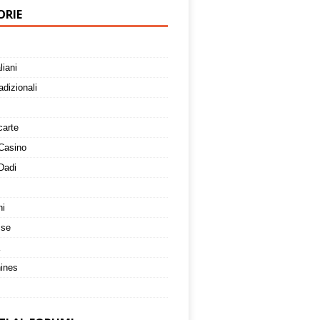
ORIE
liani
dizionali
carte
 Casino
Dadi
ni
se
a
ines