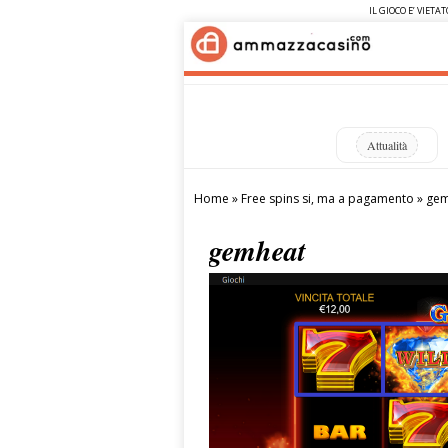
IL GIOCO E’ VIETA
Attualità
Home
»
Free spins si, ma a pagamento
»
gem
gemheat