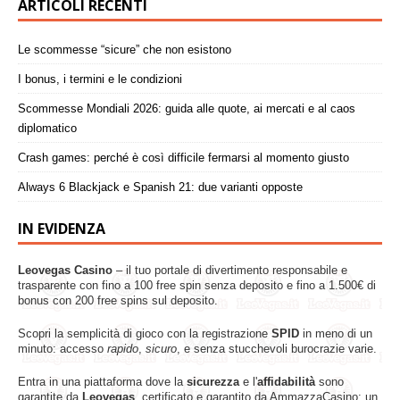
ARTICOLI RECENTI
Le scommesse “sicure” che non esistono
I bonus, i termini e le condizioni
Scommesse Mondiali 2026: guida alle quote, ai mercati e al caos
diplomatico
Crash games: perché è così difficile fermarsi al momento giusto
Always 6 Blackjack e Spanish 21: due varianti opposte
IN EVIDENZA
Leovegas Casino
– il tuo portale di divertimento responsabile e
trasparente con fino a 100 free spin senza deposito e fino a 1.500€ di
bonus con 200 free spins sul deposito.
Scopri la semplicità di gioco con la registrazione
SPID
in meno di un
minuto: accesso
rapido
,
sicuro
, e senza stucchevoli burocrazie varie.
Entra in una piattaforma dove la
sicurezza
e l'
affidabilità
sono
garantite da
Leovegas
, certificato e garantito da AmmazzaCasino: un