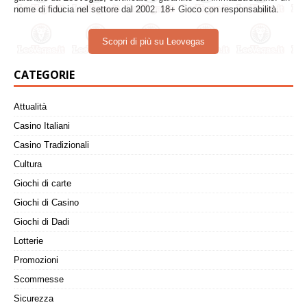
nome di fiducia nel settore dal 2002. 18+ Gioco con responsabilità.
Scopri di più su Leovegas
CATEGORIE
Attualità
Casino Italiani
Casino Tradizionali
Cultura
Giochi di carte
Giochi di Casino
Giochi di Dadi
Lotterie
Promozioni
Scommesse
Sicurezza