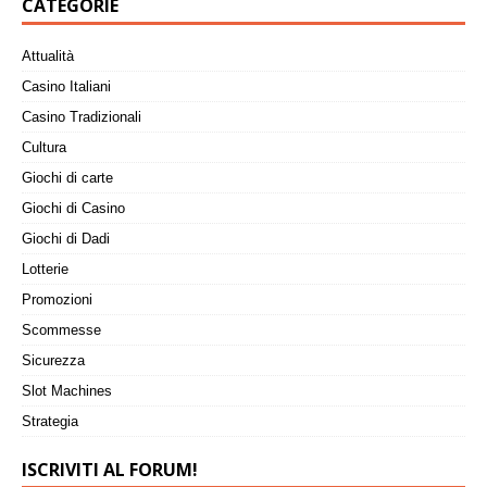
CATEGORIE
Attualità
Casino Italiani
Casino Tradizionali
Cultura
Giochi di carte
Giochi di Casino
Giochi di Dadi
Lotterie
Promozioni
Scommesse
Sicurezza
Slot Machines
Strategia
ISCRIVITI AL FORUM!